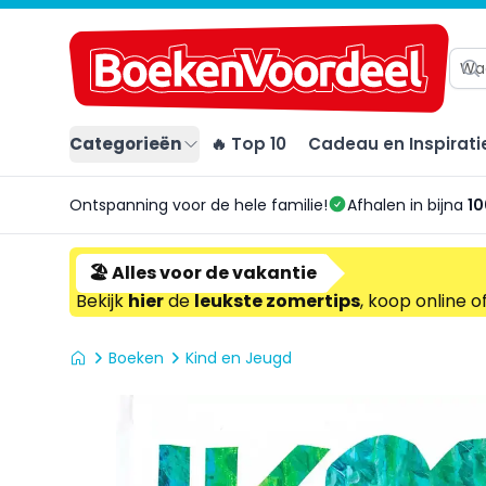
Categorieën
🔥 Top 10
Cadeau en Inspirati
Ontspanning voor de hele familie!
Afhalen in bijna
10
🏖️ Alles voor de vakantie
Bekijk
hier
de
leukste zomertips
, koop online o
Boeken
Kind en Jeugd