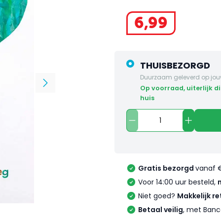
6
,
99
THUISBEZORGD
Duurzaam geleverd op jou
op voorraad, uiterlijk dinsdag in
huis
Gratis bezorgd
vanaf 
Voor 14:00 uur besteld,
Niet goed?
Makkelijk re
Betaal veilig
, met Banc