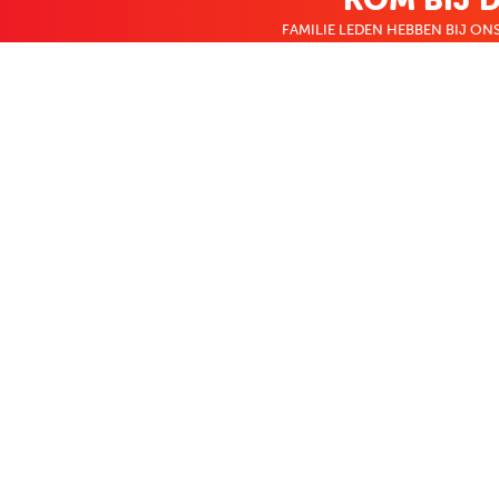
FAMILIE LEDEN HEBBEN BIJ ONS
KLANTENSERVICE
OVER BO
Contact
Over ons
Bestellen & betalen
Bekijk de folde
Terugzenden
Nieuws
Veelgestelde vragen
Zakelijk bestel
Volg Boekenvoordeel
Facebook
Instagram
LinkedIn
Pinterest
Youtube