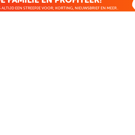
 ALTIJD EEN STREEPJE VOOR; KORTING, NIEUWSBRIEF EN MEER..
EKENVOORDEEL
MIJN BOEKENVOOR
Bestellingen
r
Verlanglijst
Mijn aanbiedingen
len
Winkelaankopen
Makkelijk betalen
CADEAUTJE
Boekenvoordeel