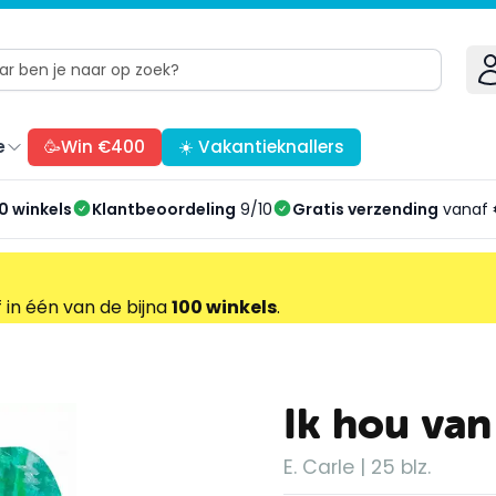
e
🥳Win €400
☀️ Vakantieknallers
0 winkels
Klantbeoordeling
9/10
Gratis verzending
vanaf 
f in één van de bijna
100 winkels
.
Ik hou van
E. Carle | 25 blz.