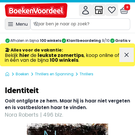
0
Menu
Afhalen in bijna
100 winkels
Klantbeoordeling
9/10
Gratis ve
🏖️ Alles voor de vakantie
:
Bekijk
hier
de
leukste zomertips
, koop online of
in één van de bijna
100 winkels
.
Boeken
Thrillers en Spanning
Thrillers
Identiteit
Ooit ontglipte ze hem. Maar hij is haar niet vergeten
en is vastbesloten haar te vinden.
Nora Roberts | 496 blz.