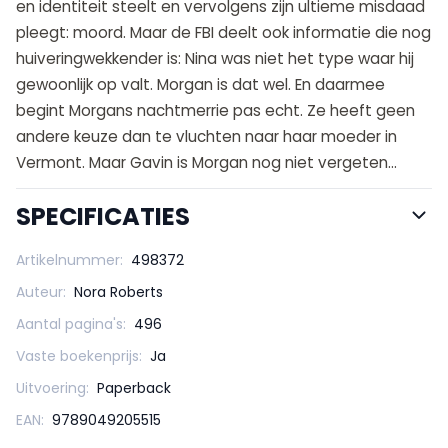
en identiteit steelt en vervolgens zijn ultieme misdaad
pleegt: moord. Maar de FBI deelt ook informatie die nog
huiveringwekkender is: Nina was niet het type waar hij
gewoonlijk op valt. Morgan is dat wel. En daarmee
begint Morgans nachtmerrie pas echt. Ze heeft geen
andere keuze dan te vluchten naar haar moeder in
Vermont. Maar Gavin is Morgan nog niet vergeten…
SPECIFICATIES
Artikelnummer:
498372
Auteur:
Nora Roberts
Aantal pagina's:
496
Vaste boekenprijs:
Ja
Uitvoering:
Paperback
EAN:
9789049205515