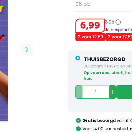
96 blz.
8
,
95
6
,
99
Je bespaart
2 voor 12,50
3 voor 17,
THUISBEZORGD
Duurzaam geleverd op jou
op voorraad, uiterlijk dinsdag in
huis
Gratis bezorgd
vanaf 
Voor 14:00 uur besteld,