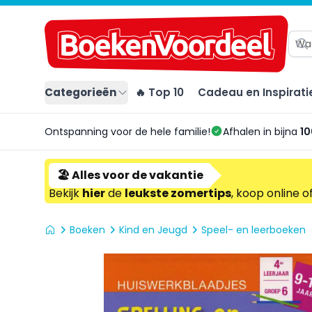
Categorieën
🔥 Top 10
Cadeau en Inspirati
Ontspanning voor de hele familie!
Afhalen in bijna
10
🏖️ Alles voor de vakantie
Bekijk
hier
de
leukste zomertips
, koop online o
Boeken
Kind en Jeugd
Speel- en leerboeken