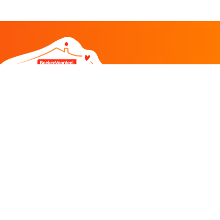
DEEL
CADEAU EN INSPIRATIE
Creatieve hobby
Spel en puzzel
Kind en jeugd
Boeken