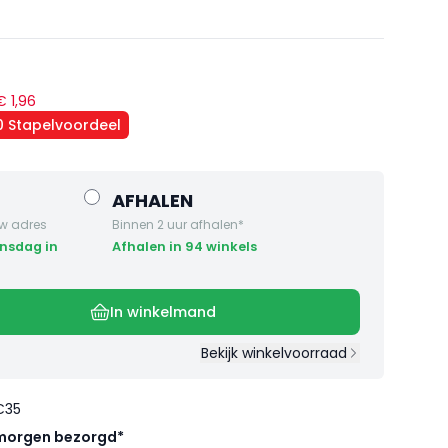
 €
1
,
96
50 Stapelvoordeel
AFHALEN
w adres
Binnen 2 uur afhalen*
Afhalen in 94 winkels
In winkelmand
Bekijk winkelvoorraad
€35
morgen bezorgd*