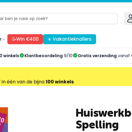
e
🥳Win €400
☀️ Vakantieknallers
0 winkels
Klantbeoordeling
9/10
Gratis verzending
vanaf 
f in één van de bijna
100 winkels
.
Huiswerkbl
Spelling