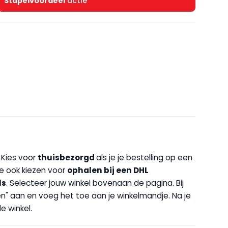
Stapelvoordeel
actie
. Kies voor
thuisbezorgd
als je je bestelling op een
 je ook kiezen voor
op
halen bij een DHL
ls
. Selecteer jouw winkel bovenaan de pagina. Bij
halen" aan en voeg het toe aan je winkelmandje. Na je
e winkel.