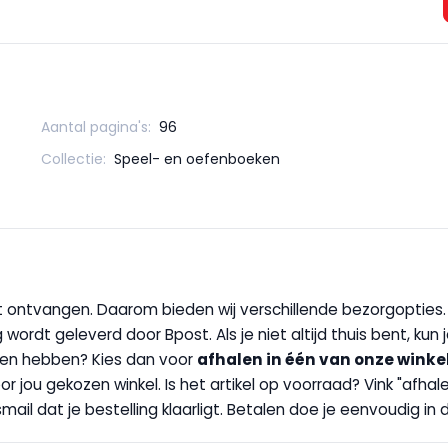
Aantal pagina's:
96
Collectie:
Speel- en oefenboeken
wilt ontvangen. Daarom bieden wij verschillende bezorgopties
g wordt geleverd door Bpost. Als je niet altijd thuis bent, kun
handen hebben? Kies dan voor
afhalen in één van onze winke
 door jou gekozen winkel. Is het artikel op voorraad? Vink "af
ail dat je bestelling klaarligt. Betalen doe je eenvoudig in d