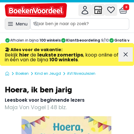
0
Menu
Afhalen in bijna
100 winkels
Klantbeoordeling
9/10
Gratis ve
🏖️ Alles voor de vakantie
:
Bekijk
hier
de
leukste zomertips
, koop online of
in één van de bijna
100 winkels
.
Boeken
Kind en Jeugd
AVI Niveaulezen
Hoera, ik ben jarig
Leesboek voor beginnende lezers
Maja Von Vogel | 48 blz.