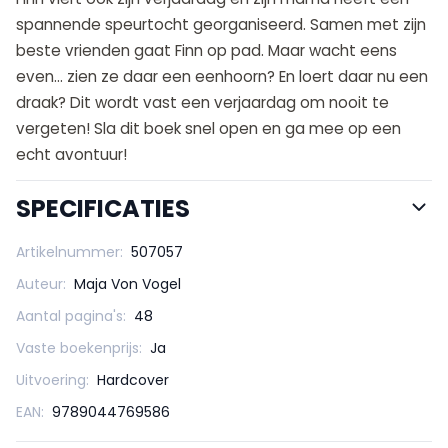
spannende speurtocht georganiseerd. Samen met zijn
beste vrienden gaat Finn op pad. Maar wacht eens
even… zien ze daar een eenhoorn? En loert daar nu een
draak? Dit wordt vast een verjaardag om nooit te
vergeten! Sla dit boek snel open en ga mee op een
echt avontuur!
SPECIFICATIES
Artikelnummer:
507057
Auteur:
Maja Von Vogel
Aantal pagina's:
48
Vaste boekenprijs:
Ja
Uitvoering:
Hardcover
EAN:
9789044769586