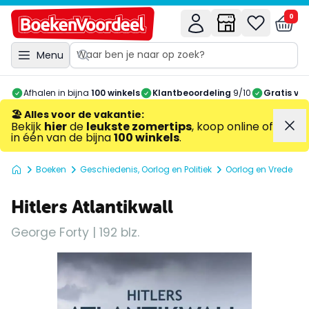
0
Menu
Afhalen in bijna
100 winkels
Klantbeoordeling
9/10
Gratis ve
🏖️ Alles voor de vakantie
:
Bekijk
hier
de
leukste zomertips
, koop online of
in één van de bijna
100 winkels
.
Boeken
Geschiedenis, Oorlog en Politiek
Oorlog en Vrede
Hitlers Atlantikwall
George Forty | 192 blz.