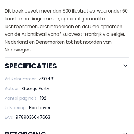
Dit boek bevat meer dan 500 illustraties, waaronder 60
kaarten en diagrammen, speciaal gemaakte
luchtopnamen, archiefbeelden en actuele opnamen
van de Atlantikwall vanaf Zuidwest-Frankrijk via België,
Nederland en Denemarken tot het noorden van
Noorwegen.
SPECIFICATIES
Artikelnummer:
497481
Auteur:
George Forty
Aantal pagina's:
192
Uitvoering:
Hardcover
EAN:
9789036647663