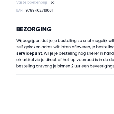
Vaste boekenprijs:
Ja
EAN:
9789402716061
BEZORGING
Wij begrijpen dat je je bestelling zo snel mogelijk 
zelf gekozen adres wilt laten afleveren, je bestellin
servicepunt
. Wil je je bestelling nog sneller in 
elk artikel zie je direct of het op voorraad is in de
bestelling ontvang je binnen 2 uur een bevestigingsm
KOM BIJ D