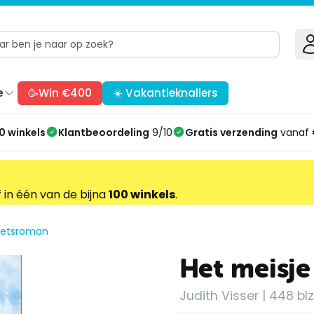
e
🥳Win €400
☀️ Vakantieknallers
0 winkels
Klantbeoordeling
9/10
Gratis verzending
vanaf 
f in één van de bijna
100 winkels
.
zetsroman
Het meisje
Judith Visser | 448 blz