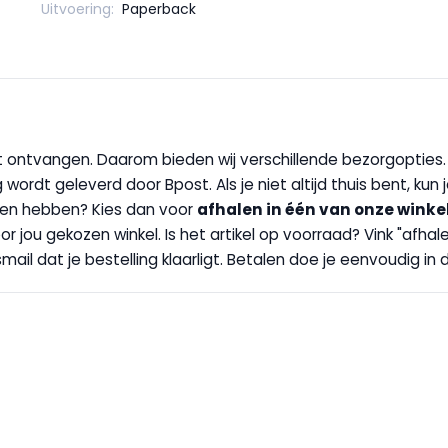
Uitvoering:
Paperback
wilt ontvangen. Daarom bieden wij verschillende bezorgopties
g wordt geleverd door Bpost. Als je niet altijd thuis bent, kun
handen hebben? Kies dan voor
afhalen in één van onze winke
 door jou gekozen winkel. Is het artikel op voorraad? Vink "af
ail dat je bestelling klaarligt. Betalen doe je eenvoudig in d
E FAMILIE EN PROFITEER!