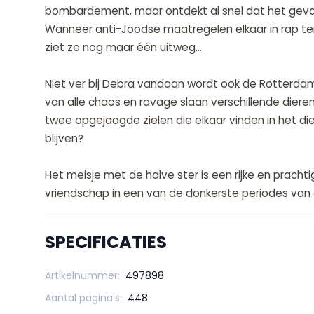
bombardement, maar ontdekt al snel dat het gevaa
Wanneer anti-Joodse maatregelen elkaar in rap te
ziet ze nog maar één uitweg…
Niet ver bij Debra vandaan wordt ook de Rotterd
van alle chaos en ravage slaan verschillende dieren
twee opgejaagde zielen die elkaar vinden in het d
blijven?
Het meisje met de halve ster is een rijke en prach
vriendschap in een van de donkerste periodes van 
SPECIFICATIES
Artikelnummer:
497898
Aantal pagina's:
448