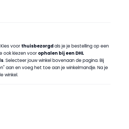
. Kies voor
thuisbezorgd
als je je bestelling op een
 je ook kiezen voor
op
halen bij een DHL
ls
. Selecteer jouw winkel bovenaan de pagina. Bij
halen" aan en voeg het toe aan je winkelmandje. Na je
e winkel.