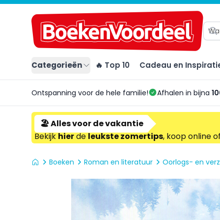
Categorieën
🔥 Top 10
Cadeau en Inspirati
Ontspanning voor de hele familie!
Afhalen in bijna
10
🏖️ Alles voor de vakantie
Bekijk
hier
de
leukste zomertips
, koop online o
Boeken
Roman en literatuur
Oorlogs- en ver