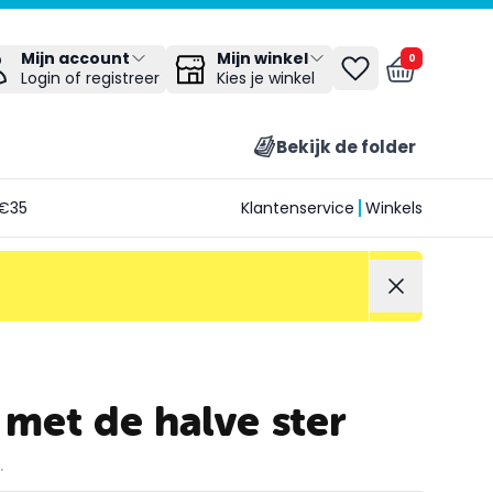
Mijn winkel
Mijn account
0
Kies je winkel
Login of registreer
Bekijk de folder
€35
Klantenservice
Winkels
 met de halve ster
.