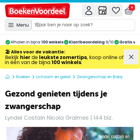
0
Menu
Afhalen in bijna
100 winkels
Klantbeoordeling
9/10
Gratis ve
🏖️ Alles voor de vakantie
:
Bekijk
hier
de
leukste zomertips
, koop online of
in één van de bijna
100 winkels
.
Boeken
Lichaam en geest
Zwangerschap en Baby
Gezond genieten tijdens je
zwangerschap
Lyndel Costain Nicola Graimes | 144 blz.