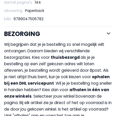
Aantal pagina's:
144
Uitvoering:
Paperback
EAN:
9789047506782
BEZORGING
Wij begrijpen dat je je bestelling zo snel mogelijk wilt
ontvangen. Daarom bieden wij verschillende
bezorgopties. Kies voor
thuisbezorgd
als je je
bestelling op een zelf gekozen adres wilt laten
afleveren, je bestelling wordt geleverd door Bpost. Als
je niet altijd thuis bent, kun je ook kiezen voor
op
halen
bij een DHL servicepunt
. Wil je je bestelling nog sneller
in handen hebben? Kies dan voor
afhalen in één van
onze winkels
. Selecteer jouw winkel bovenaan de
pagina. Bij elk artikel zie je direct of het op voorraad is in
de door jou gekozen winkel. Is het artikel op voorraad?
Vink "afhalen" aan en voeg het toe aan je