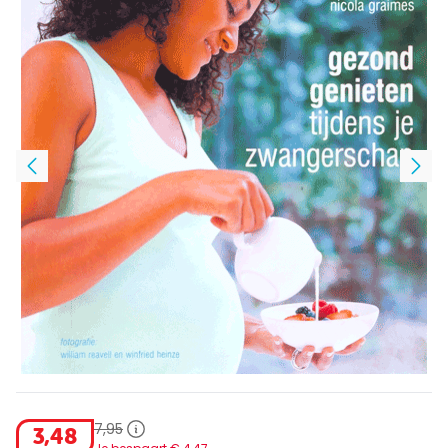
7
,
95
3
,
48