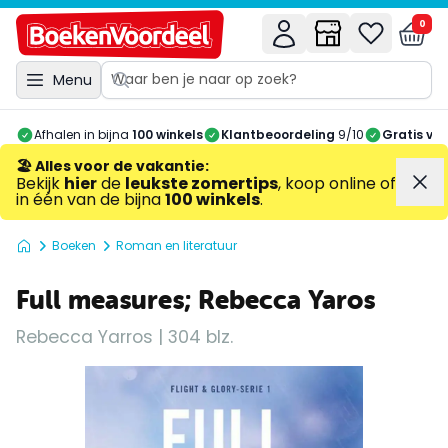
0
Menu
Afhalen in bijna
100 winkels
Klantbeoordeling
9/10
Gratis ve
🏖️ Alles voor de vakantie
:
Bekijk
hier
de
leukste zomertips
, koop online of
in één van de bijna
100 winkels
.
Boeken
Roman en literatuur
Full measures; Rebecca Yaros
Rebecca Yarros | 304 blz.