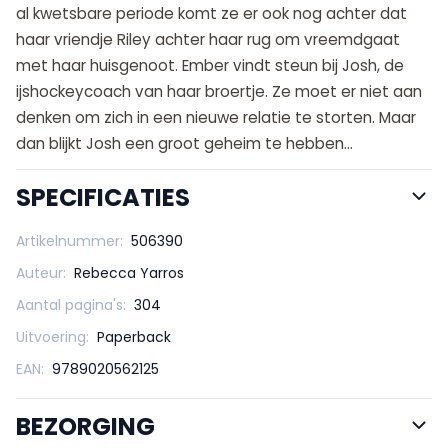
al kwetsbare periode komt ze er ook nog achter dat
haar vriendje Riley achter haar rug om vreemdgaat
met haar huisgenoot. Ember vindt steun bij Josh, de
ijshockeycoach van haar broertje. Ze moet er niet aan
denken om zich in een nieuwe relatie te storten. Maar
dan blijkt Josh een groot geheim te hebben...
SPECIFICATIES
Artikelnummer:
506390
Auteur:
Rebecca Yarros
Aantal pagina's:
304
Uitvoering:
Paperback
EAN:
9789020562125
BEZORGING