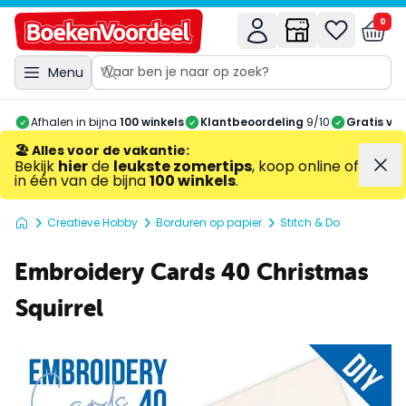
0
Menu
Afhalen in bijna
100 winkels
Klantbeoordeling
9/10
Gratis ve
🏖️ Alles voor de vakantie
:
Bekijk
hier
de
leukste zomertips
, koop online of
in één van de bijna
100 winkels
.
Creatieve Hobby
Borduren op papier
Stitch & Do
Embroidery Cards 40 Christmas
Squirrel