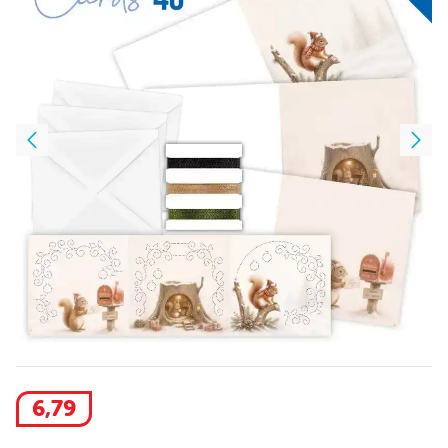
6
,
79