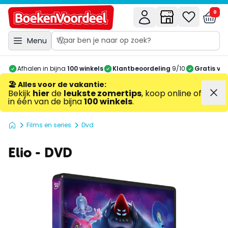
0
Menu
Afhalen in bijna
100 winkels
Klantbeoordeling
9/10
Gratis ve
🏖️ Alles voor de vakantie
:
Bekijk
hier
de
leukste zomertips
, koop online of
in één van de bijna
100 winkels
.
Films en series
Dvd
Elio - DVD