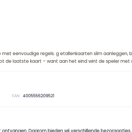
ie met eenvoudige regels. g etallenkaarten slim aanleggen,
ot de laatste kaart – want aan het eind wint de speler me
EAN:
4005556209521
wilt ontvangen. Daarom bieden wij verschillende bezorgopties