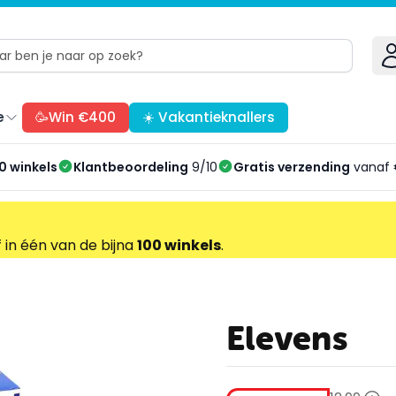
e
🥳Win €400
☀️ Vakantieknallers
0 winkels
Klantbeoordeling
9/10
Gratis verzending
vanaf 
f in één van de bijna
100 winkels
.
Elevens