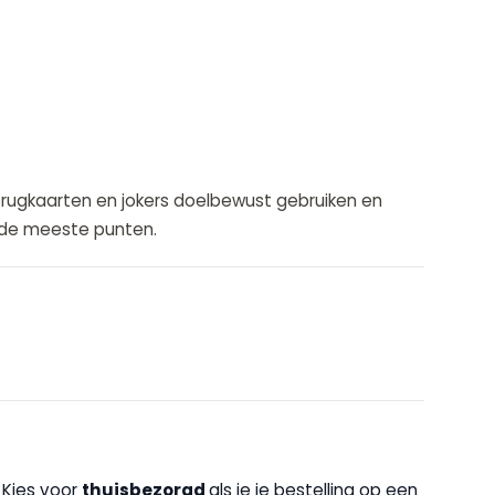
 brugkaarten en jokers doelbewust gebruiken en
t de meeste punten.
. Kies voor
thuisbezorgd
als je je bestelling op een