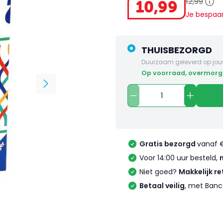
12
,
99
10
,
99
Je bespaa
THUISBEZORGD
Duurzaam geleverd op jou
op voorraad, overmorg
Gratis bezorgd
vanaf 
Voor 14:00 uur besteld,
Niet goed?
Makkelijk re
Betaal veilig
, met Banc