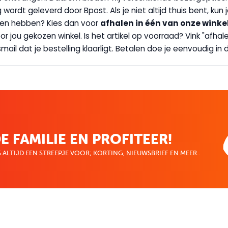
g wordt geleverd door Bpost. Als je niet altijd thuis bent, kun
handen hebben? Kies dan voor
afhalen in één van onze winke
 door jou gekozen winkel. Is het artikel op voorraad? Vink "af
ail dat je bestelling klaarligt. Betalen doe je eenvoudig in d
E FAMILIE EN PROFITEER!
 ALTIJD EEN STREEPJE VOOR; KORTING, NIEUWSBRIEF EN MEER..
EKENVOORDEEL
MIJN BOEKENVOOR