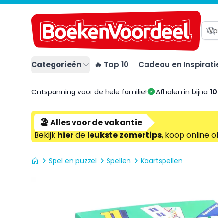
Categorieën
🔥 Top 10
Cadeau en Inspirati
Ontspanning voor de hele familie!
Afhalen in bijna
10
🏖️ Alles voor de vakantie
Bekijk
hier
de
leukste zomertips
, koop online o
Spel en puzzel
Spellen
Kaartspellen