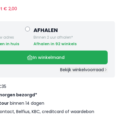
rt €
2
,
00
AFHALEN
w adres
Binnen 2 uur afhalen*
en in huis
Afhalen in 92 winkels
In winkelmand
Bekijk winkelvoorraad
€35
morgen bezorgd*
tour
binnen 14 dagen
ontact, Belfius, KBC, creditcard of waardebon