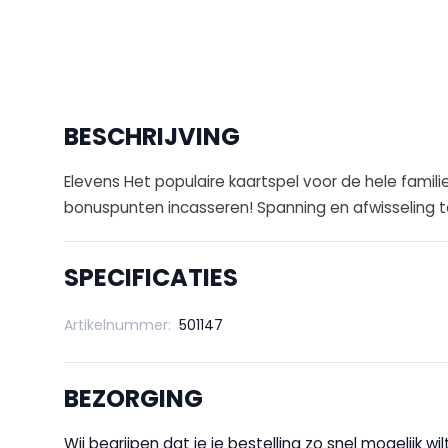
BESCHRIJVING
Elevens Het populaire kaartspel voor de hele famil
bonuspunten incasseren! Spanning en afwisseling t
SPECIFICATIES
Artikelnummer:
501147
BEZORGING
Wij begrijpen dat je je bestelling zo snel mogelijk 