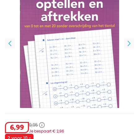
9
,
95
6
,
99
Je bespaart €
2
,
96
2 voor 10,-