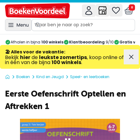
0
Menu
Afhalen in bijna
100 winkels
Klantbeoordeling
9/10
Gratis ve
🏖️ Alles voor de vakantie
:
Bekijk
hier
de
leukste zomertips
, koop online of
in één van de bijna
100 winkels
.
Boeken
Kind en Jeugd
Speel- en leerboeken
Eerste Oefenschrift Optellen en
Aftrekken 1