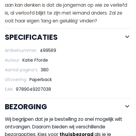
aan kan denken is dat de jongeman op wie ze verliefd
is, al verloofd blijkt te zijn met iemand anders. Zal ze
ooit haar eigen ‘lang en gelukkig’ vinden?
SPECIFICATIES
Artikelnummer:
499569
Auteur:
Katie Fforde
Aantal pagina's:
380
Uitvoering:
Paperback
EAN:
9789049207038
BEZORGING
Wij begrijpen dat je je bestelling zo snel mogelijk wilt
ontvangen. Daarom bieden wij verschillende
bezorgopties. Kies voor
thuisbezorgd
als je je