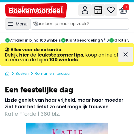
0
Menu
Afhalen in bijna
100 winkels
Klantbeoordeling
9/10
Gratis ve
🏖️ Alles voor de vakantie
:
Bekijk
hier
de
leukste zomertips
, koop online of
in één van de bijna
100 winkels
.
Boeken
Roman en literatuur
Een feestelijke dag
Lizzie geniet van haar vrijheid, maar haar moeder
ziet haar het liefst zo snel mogelijk trouwen
Katie Fforde | 380 blz.