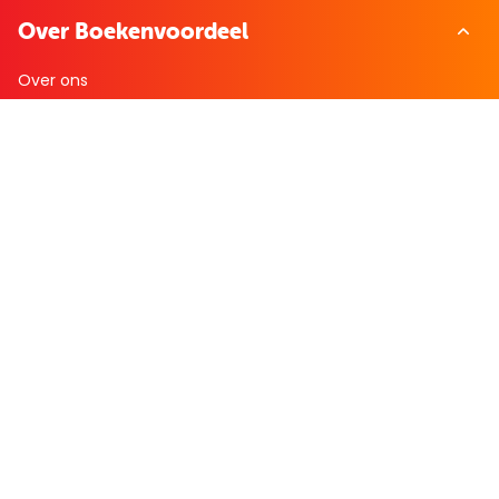
Over Boekenvoordeel
Over ons
Bekijk de folder
Nieuws
Zakelijk bestellen
Mijn boekenvoordeel
Bestellingen
Verlanglijst
Mijn aanbiedingen
Winkelaankopen