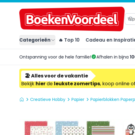
Categorieën
🔥 Top 10
Cadeau en Inspirati
Ontspanning voor de hele familie!
Afhalen in bijna
10
🏖️ Alles voor de vakantie
Bekijk
hier
de
leukste zomertips
, koop online o
Creatieve Hobby
Papier
Papierblokken Paper