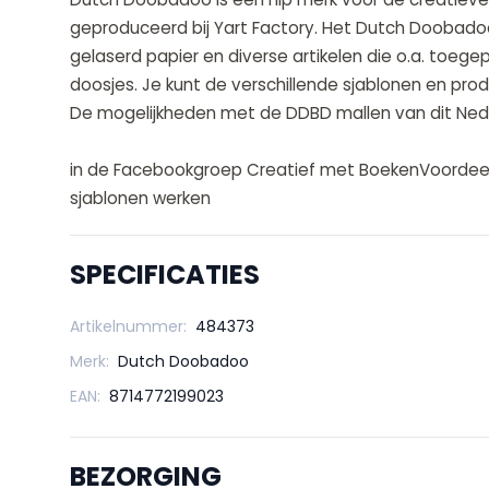
geproduceerd bij Yart Factory. Het Dutch Doobadoo
gelaserd papier en diverse artikelen die o.a. toege
doosjes. Je kunt de verschillende sjablonen en p
De mogelijkheden met de DDBD mallen van dit Nede
in de Facebookgroep Creatief met BoekenVoordeel 
sjablonen werken
SPECIFICATIES
Artikelnummer:
484373
Merk:
Dutch Doobadoo
EAN:
8714772199023
BEZORGING