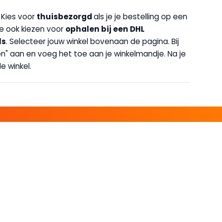
. Kies voor
thuisbezorgd
als je je bestelling op een
 je ook kiezen voor
op
halen bij een DHL
ls
. Selecteer jouw winkel bovenaan de pagina. Bij
halen" aan en voeg het toe aan je winkelmandje. Na je
e winkel.