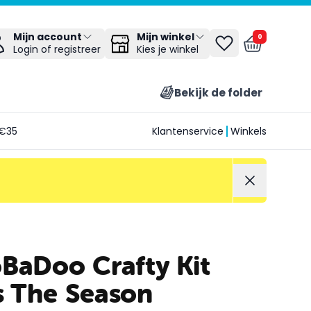
Mijn winkel
Mijn account
0
Kies je winkel
Login of registreer
Bekijk de folder
€35
Klantenservice
Winkels
BaDoo Crafty Kit
ts The Season