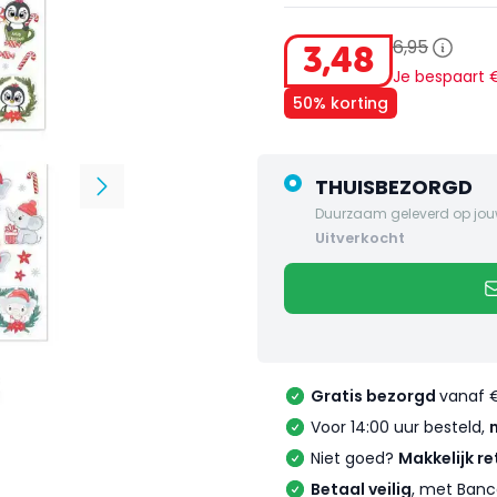
6
,
95
3
,
48
Je bespaart
50% korting
THUISBEZORGD
Duurzaam geleverd op jou
uitverkocht
Gratis bezorgd
vanaf 
Voor 14:00 uur besteld,
Niet goed?
Makkelijk re
Betaal veilig
, met Banc