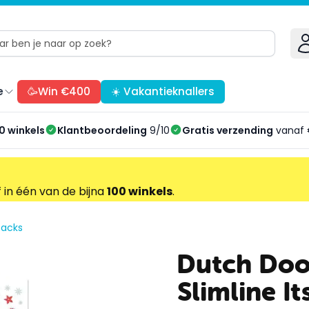
e
🥳Win €400
☀️ Vakantieknallers
0 winkels
Klantbeoordeling
9/10
Gratis verzending
vanaf 
f in één van de bijna
100 winkels
.
packs
Dutch Doo
Slimline I