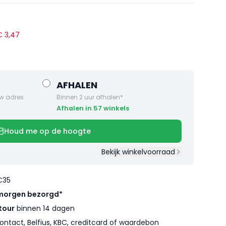
 €
3
,
47
AFHALEN
w adres
Binnen 2 uur afhalen*
Afhalen in 57 winkels
Houd me op de hoogte
Bekijk winkelvoorraad
€35
morgen bezorgd*
tour
binnen 14 dagen
ontact, Belfius, KBC, creditcard of waardebon