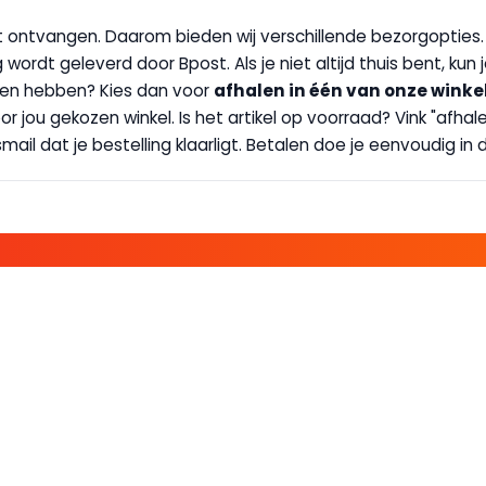
wilt ontvangen. Daarom bieden wij verschillende bezorgopties
g wordt geleverd door Bpost. Als je niet altijd thuis bent, kun
handen hebben? Kies dan voor
afhalen in één van onze winke
 door jou gekozen winkel. Is het artikel op voorraad? Vink "af
ail dat je bestelling klaarligt. Betalen doe je eenvoudig in d
E FAMILIE EN PROFITEER!
 ALTIJD EEN STREEPJE VOOR; KORTING, NIEUWSBRIEF EN MEER..