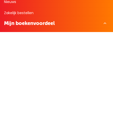
Nieuws
Zakelijk bestellen
Mijn boekenvoordeel
Bestellingen
Verlanglijst
Mijn aanbiedingen
Winkelaankopen
Cadeau en Inspiratie
Creatieve hobby
Spel en puzzel
Kind en jeugd