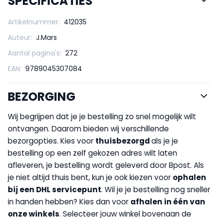
SPECIFICATIES
Artikelnummer:
412035
Auteur:
J.Mars
Aantal pagina's:
272
EAN:
9789045307084
BEZORGING
Wij begrijpen dat je je bestelling zo snel mogelijk wilt
ontvangen. Daarom bieden wij verschillende
bezorgopties. Kies voor
thuisbezorgd
als je je
bestelling op een zelf gekozen adres wilt laten
afleveren, je bestelling wordt geleverd door Bpost. Als
je niet altijd thuis bent, kun je ook kiezen voor
op
halen
bij een DHL servicepunt
. Wil je je bestelling nog sneller
in handen hebben? Kies dan voor
afhalen in één van
onze winkels
. Selecteer jouw winkel bovenaan de