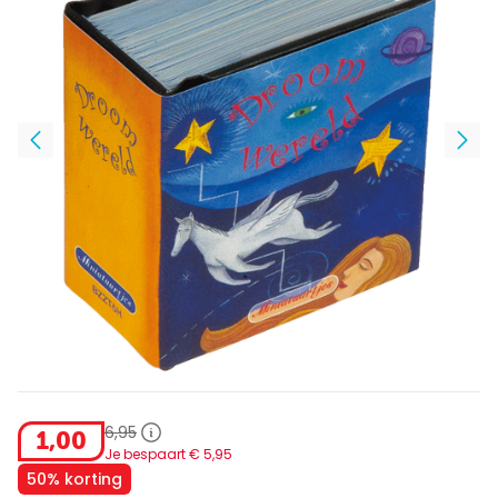
6
,
95
1
,
00
Je bespaart €
5
,
95
50% korting