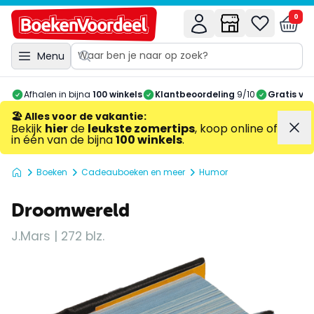
0
Menu
Afhalen in bijna
100 winkels
Klantbeoordeling
9/10
Gratis ve
🏖️ Alles voor de vakantie
:
Bekijk
hier
de
leukste zomertips
, koop online of
in één van de bijna
100 winkels
.
Boeken
Cadeauboeken en meer
Humor
Droomwereld
J.Mars | 272 blz.