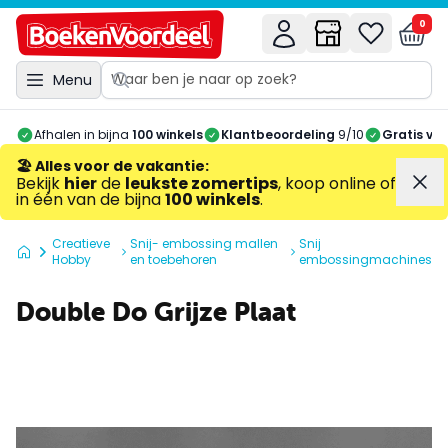
0
Menu
Afhalen in bijna
100 winkels
Klantbeoordeling
9/10
Gratis ve
🏖️ Alles voor de vakantie
:
Bekijk
hier
de
leukste zomertips
, koop online of
in één van de bijna
100 winkels
.
Creatieve
Snij- embossing mallen
Snij
Hobby
en toebehoren
embossingmachines
Double Do Grijze Plaat