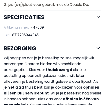
Grijze (snij)plaat voor gebruik met de Double Do.
SPECIFICATIES
Artikelnummer:
447009
EAN:
8717706044345
BEZORGING
Wij begrijpen dat je je bestelling zo snel mogelijk wilt
ontvangen. Daarom bieden wij verschillende
bezorgopties. Kies voor
thuisbezorgd
als je je
bestelling op een zelf gekozen adres wilt laten
afleveren, je bestelling wordt geleverd door Bpost. Als
je niet altijd thuis bent, kun je ook kiezen voor
op
halen
bij een DHL servicepunt
. Wil je je bestelling nog sneller
in handen hebben? Kies dan voor
afhalen in één van
onze winkels
. Selecteer jouw winkel bovenaan de