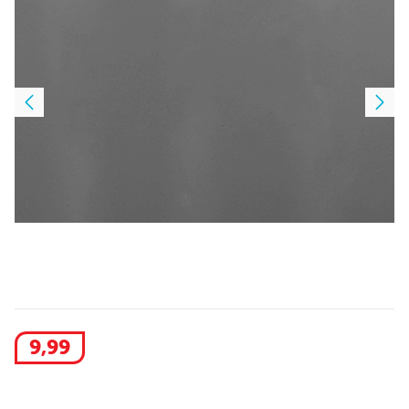
9
,
99