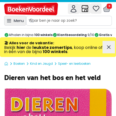
0
Menu
Afhalen in bijna
100 winkels
Klantbeoordeling
9/10
Gratis ve
🏖️ Alles voor de vakantie
:
Bekijk
hier
de
leukste zomertips
, koop online of
in één van de bijna
100 winkels
.
Boeken
Kind en Jeugd
Speel- en leerboeken
Dieren van het bos en het veld