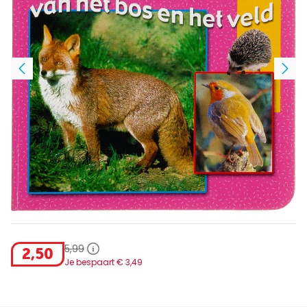
5
,
99
2
,
50
Je bespaart €
3
,
49