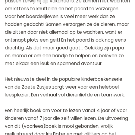
passen terwijl hij op vakantie is. Ze kunnen niet wachten
om kittens te knuffelen en het paard te verzorgen.
Maar het boerderijleven is veel meer werk dan ze
hadden gedacht! Samen verzorgen ze de dieren, maar
die zitten daar niet allemaal op te wachten, want er
ontsnapt plots een geit! En het paard is ook nog eens
drachtig. Als dat maar goed gaat… Gelukkig zijn papa
en mama er om een handje te helpen en beleven ze
met elkaar een leuk en spannend avontuur.
Het nieuwste deel in de populaire kinderboekenserie
van de Zoete Zusjes zorgt weer voor een heleboel
leesplezier. Een verhaal vol dierenliefde en teamwork.
Een heerlijk boek om voor te lezen vanaf 4 jaar of voor
kinderen vanaf 7 jaar die zelf willen lezen. De uitvoering
van dit (voorlees)boek is mooi gebonden, vrolijk
geïllustreerd door Iris Boter en met glitters op het