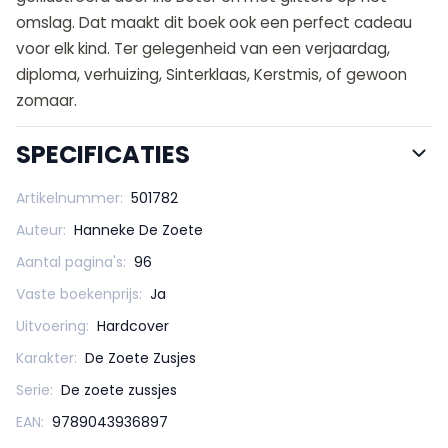
omslag. Dat maakt dit boek ook een perfect cadeau
voor elk kind. Ter gelegenheid van een verjaardag,
diploma, verhuizing, Sinterklaas, Kerstmis, of gewoon
zomaar.
SPECIFICATIES
Artikelnummer:
501782
Auteur:
Hanneke De Zoete
Aantal pagina's:
96
Vaste boekenprijs:
Ja
Uitvoering:
Hardcover
Karakter:
De Zoete Zusjes
Serie:
De zoete zussjes
EAN:
9789043936897