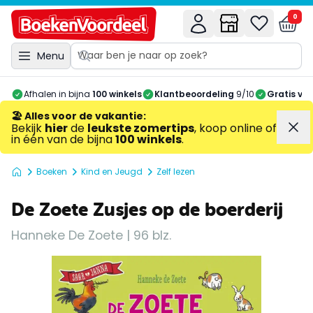
0
Menu
Afhalen in bijna
100 winkels
Klantbeoordeling
9/10
Gratis ve
🏖️ Alles voor de vakantie
:
Bekijk
hier
de
leukste zomertips
, koop online of
in één van de bijna
100 winkels
.
Boeken
Kind en Jeugd
Zelf lezen
De Zoete Zusjes op de boerderij
Hanneke De Zoete | 96 blz.