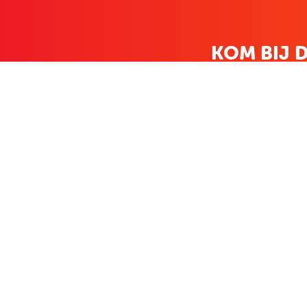
KOM BIJ D
FAMILIE LEDEN HEBBEN BIJ ONS
KLANTENSERVICE
OVER BO
Contact
Over ons
Bestellen & betalen
Bekijk de folde
Terugzenden
Nieuws
Veelgestelde vragen
Zakelijk bestel
Volg Boekenvoordeel