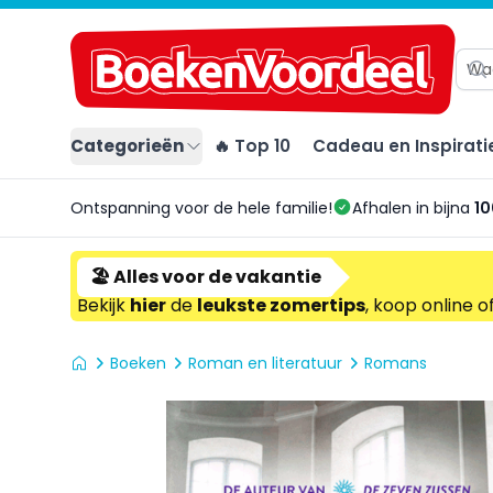
Categorieën
🔥 Top 10
Cadeau en Inspirati
Ontspanning voor de hele familie!
Afhalen in bijna
10
🏖️ Alles voor de vakantie
Bekijk
hier
de
leukste zomertips
, koop online o
Boeken
Roman en literatuur
Romans