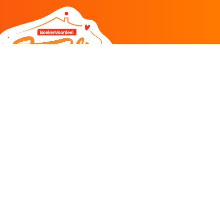
DEEL
CADEAU EN INSPIRATIE
Creatieve hobby
Spel en puzzel
Kind en jeugd
Boeken
Kunnen wij je helpen?