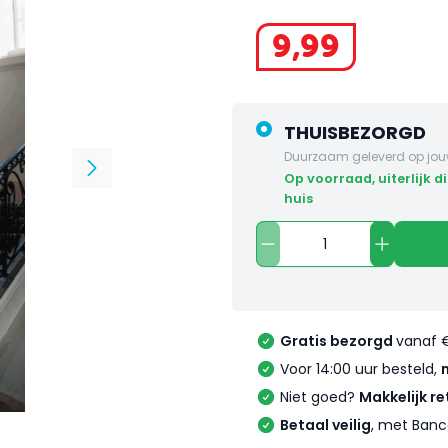
9
,
99
THUISBEZORGD
Duurzaam geleverd op jou
op voorraad, uiterlijk dinsdag in
huis
Gratis bezorgd
vanaf 
Voor 14:00 uur besteld,
Niet goed?
Makkelijk re
Betaal veilig
, met Banc