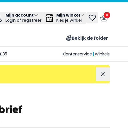
Mijn winkel
Mijn account
0
Kies je winkel
Login of registreer
Bekijk de folder
€35
Klantenservice
Winkels
brief
.