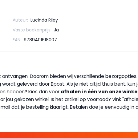
Auteur:
Lucinda Riley
Vaste boekenprijs:
Ja
EAN:
9789401618007
wilt ontvangen. Daarom bieden wij verschillende bezorgopties
g wordt geleverd door Bpost. Als je niet altijd thuis bent, kun
handen hebben? Kies dan voor
afhalen in één van onze winke
 door jou gekozen winkel. Is het artikel op voorraad? Vink "af
ail dat je bestelling klaarligt. Betalen doe je eenvoudig in d