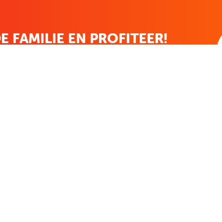
E FAMILIE EN PROFITEER!
 ALTIJD EEN STREEPJE VOOR; KORTING, NIEUWSBRIEF EN MEER..
EKENVOORDEEL
MIJN BOEKENVOOR
Bestellingen
r
Verlanglijst
Mijn aanbiedingen
len
Winkelaankopen
Makkelijk betalen