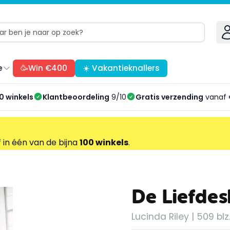
e
🥳Win €400
☀️ Vakantieknallers
0 winkels
Klantbeoordeling
9/10
Gratis verzending
vanaf 
f in één van de bijna
100 winkels
.
De Liefdes
Lucinda Riley | 509 blz