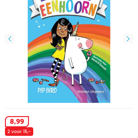
8
,
99
2 voor 15,-