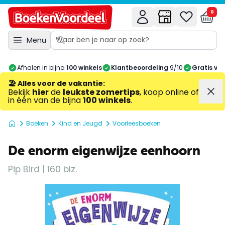
0
Menu
Afhalen in bijna
100 winkels
Klantbeoordeling
9/10
Gratis ve
🏖️ Alles voor de vakantie
:
Bekijk
hier
de
leukste zomertips
, koop online of
in één van de bijna
100 winkels
.
Boeken
Kind en Jeugd
Voorleesboeken
De enorm eigenwijze eenhoorn
Pip Bird | 160 blz.