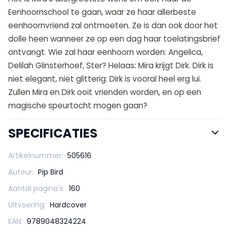
Eenhoornschool te gaan, waar ze haar allerbeste
eenhoornvriend zal ontmoeten. Ze is dan ook door het
dolle heen wanneer ze op een dag haar toelatingsbrief
ontvangt. Wie zal haar eenhoorn worden: Angelica,
Delilah Glinsterhoef, Ster? Helaas: Mira krijgt Dirk. Dirk is
niet elegant, niet glitterig: Dirk is vooral heel erg lui.
Zullen Mira en Dirk ooit vrienden worden, en op een
magische speurtocht mogen gaan?
SPECIFICATIES
Artikelnummer:
505616
Auteur:
Pip Bird
Aantal pagina's:
160
Uitvoering:
Hardcover
EAN:
9789048324224