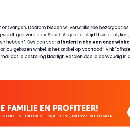
wilt ontvangen. Daarom bieden wij verschillende bezorgopties
g wordt geleverd door Bpost. Als je niet altijd thuis bent, kun
handen hebben? Kies dan voor
afhalen in één van onze winke
 door jou gekozen winkel. Is het artikel op voorraad? Vink "af
ail dat je bestelling klaarligt. Betalen doe je eenvoudig in d
E FAMILIE EN PROFITEER!
 ALTIJD EEN STREEPJE VOOR; KORTING, NIEUWSBRIEF EN MEER..