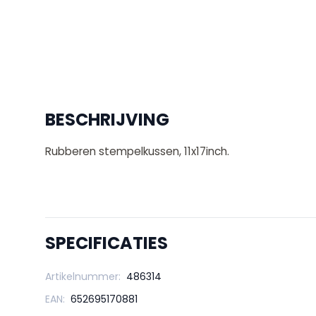
BESCHRIJVING
Rubberen stempelkussen, 11x17inch.
SPECIFICATIES
Artikelnummer:
486314
EAN:
652695170881