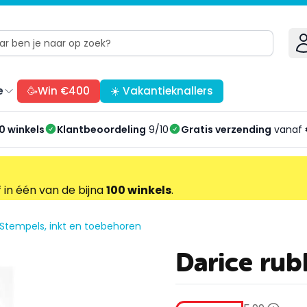
e
🥳Win €400
☀️ Vakantieknallers
0 winkels
Klantbeoordeling
9/10
Gratis verzending
vanaf 
f in één van de bijna
100 winkels
.
Stempels, inkt en toebehoren
Darice ru