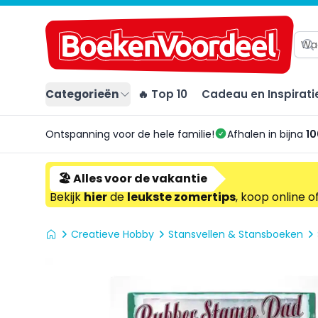
Categorieën
🔥 Top 10
Cadeau en Inspirati
Ontspanning voor de hele familie!
Afhalen in bijna
10
🏖️ Alles voor de vakantie
Bekijk
hier
de
leukste zomertips
, koop online o
Creatieve Hobby
Stansvellen & Stansboeken