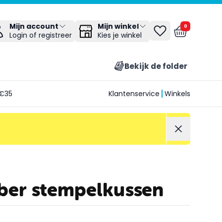
Mijn winkel
Mijn account
0
Kies je winkel
Login of registreer
Bekijk de folder
€35
Klantenservice
Winkels
bber stempelkussen