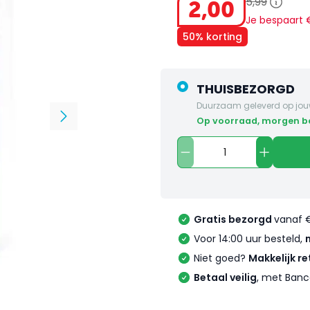
5
,
99
2
,
00
Je bespaart
50% korting
THUISBEZORGD
Duurzaam geleverd op jou
op voorraad, morgen 
Gratis bezorgd
vanaf 
Voor 14:00 uur besteld,
Niet goed?
Makkelijk re
Betaal veilig
, met Banc