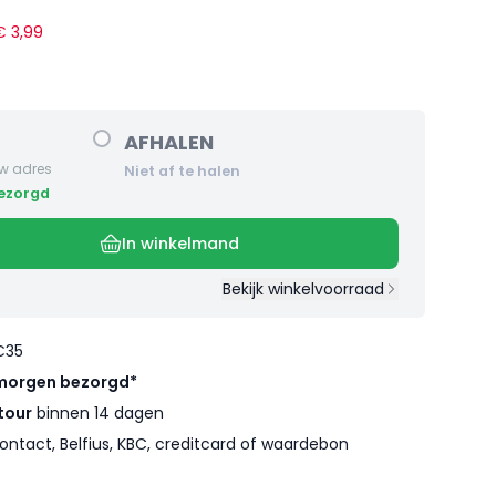
 €
3
,
99
AFHALEN
w adres
Niet af te halen
bezorgd
In winkelmand
Bekijk winkelvoorraad
€35
morgen bezorgd*
tour
binnen 14 dagen
ontact, Belfius, KBC, creditcard of waardebon