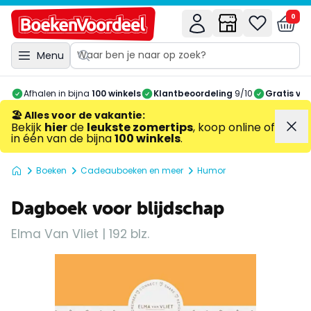
0
Menu
Afhalen in bijna
100 winkels
Klantbeoordeling
9/10
Gratis ve
🏖️ Alles voor de vakantie
:
Bekijk
hier
de
leukste zomertips
, koop online of
in één van de bijna
100 winkels
.
Boeken
Cadeauboeken en meer
Humor
Dagboek voor blijdschap
Elma Van Vliet | 192 blz.