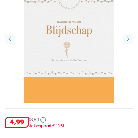
18
,
50
4
,
99
Je bespaart €
13
,
51