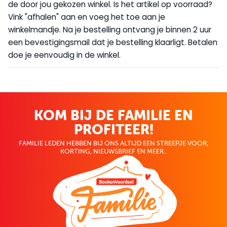
de door jou gekozen winkel. Is het artikel op voorraad?
Vink "afhalen" aan en voeg het toe aan je
winkelmandje. Na je bestelling ontvang je binnen 2 uur
een bevestigingsmail dat je bestelling klaarligt. Betalen
doe je eenvoudig in de winkel.
KOM BIJ DE FAMILIE EN
PROFITEER!
FAMILIE LEDEN HEBBEN BIJ ONS ALTIJD EEN STREEPJE VOOR;
KORTING, NIEUWSBRIEF EN MEER..