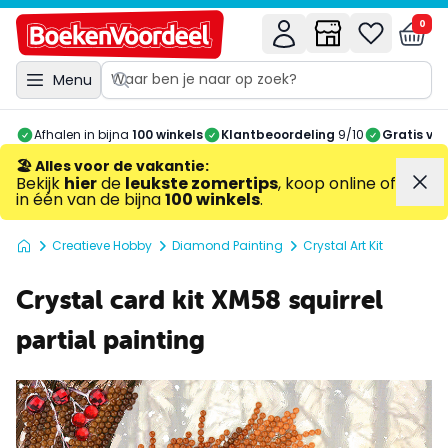
0
Menu
Afhalen in bijna
100 winkels
Klantbeoordeling
9/10
Gratis ve
🏖️ Alles voor de vakantie
:
Bekijk
hier
de
leukste zomertips
, koop online of
in één van de bijna
100 winkels
.
Creatieve Hobby
Diamond Painting
Crystal Art Kit
Crystal card kit XM58 squirrel
partial painting