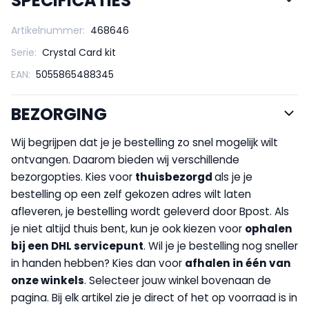
SPECIFICATIES
Artikelnummer:
468646
Serie:
Crystal Card kit
EAN:
5055865488345
BEZORGING
Wij begrijpen dat je je bestelling zo snel mogelijk wilt
ontvangen. Daarom bieden wij verschillende
bezorgopties. Kies voor
thuisbezorgd
als je je
bestelling op een zelf gekozen adres wilt laten
afleveren, je bestelling wordt geleverd door Bpost. Als
je niet altijd thuis bent, kun je ook kiezen voor
op
halen
bij een DHL servicepunt
. Wil je je bestelling nog sneller
in handen hebben? Kies dan voor
afhalen in één van
onze winkels
. Selecteer jouw winkel bovenaan de
pagina. Bij elk artikel zie je direct of het op voorraad is in