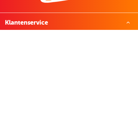
Klantenservice
Contact
Bestellen & betalen
Terugzenden
Veelgestelde vragen
Over Boekenvoordeel
Over ons
Bekijk de folder
Nieuws