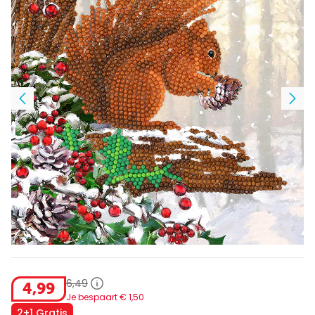
6
,
49
4
,
99
Je bespaart €
1
,
50
2+1 Gratis