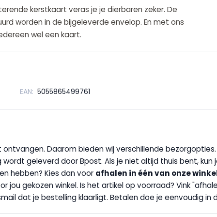
rende kerstkaart veras je je dierbaren zeker. De
tuurd worden in de bijgeleverde envelop. En met ons
iedereen wel een kaart.
EAN:
5055865499761
wilt ontvangen. Daarom bieden wij verschillende bezorgopties
g wordt geleverd door Bpost. Als je niet altijd thuis bent, kun
handen hebben? Kies dan voor
afhalen in één van onze winke
 door jou gekozen winkel. Is het artikel op voorraad? Vink "af
ail dat je bestelling klaarligt. Betalen doe je eenvoudig in d