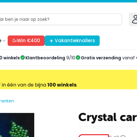
e
🥳Win €400
☀️ Vakantieknallers
0 winkels
Klantbeoordeling
9/10
Gratis verzending
vanaf 
f in één van de bijna
100 winkels
.
merken
Crystal ca