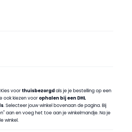
. Kies voor
thuisbezorgd
als je je bestelling op een
 je ook kiezen voor
op
halen bij een DHL
ls
. Selecteer jouw winkel bovenaan de pagina. Bij
halen" aan en voeg het toe aan je winkelmandje. Na je
e winkel.