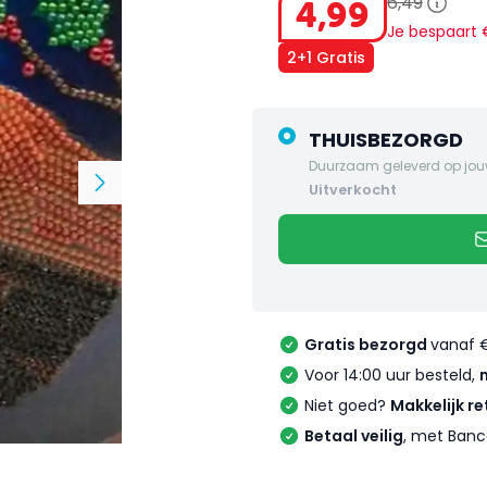
6
,
49
4
,
99
Je bespaart
2+1 Gratis
THUISBEZORGD
Duurzaam geleverd op jou
uitverkocht
Gratis bezorgd
vanaf 
Voor 14:00 uur besteld,
Niet goed?
Makkelijk re
Betaal veilig
, met Banc