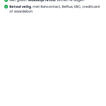
Niet goed?
Makkelijk retour
binnen 14 dagen
Betaal veilig
, met Bancontact, Belfius, KBC, creditcard
of waardebon