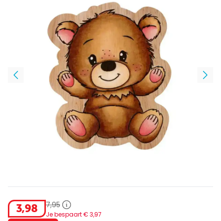
7
,
95
3
,
98
Je bespaart €
3
,
97