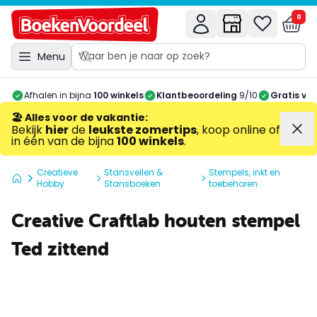
0
Menu
Afhalen in bijna
100 winkels
Klantbeoordeling
9/10
Gratis ve
🏖️ Alles voor de vakantie
:
Bekijk
hier
de
leukste zomertips
, koop online of
in één van de bijna
100 winkels
.
Creatieve
Stansvellen &
Stempels, inkt en
Hobby
Stansboeken
toebehoren
Creative Craftlab houten stempel
Ted zittend