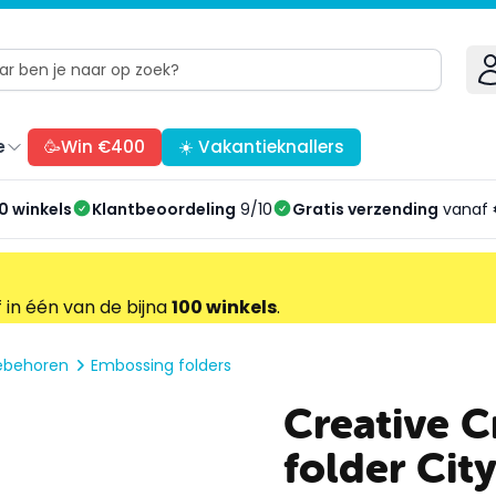
e
🥳Win €400
☀️ Vakantieknallers
0 winkels
Klantbeoordeling
9/10
Gratis verzending
vanaf 
f in één van de bijna
100 winkels
.
oebehoren
Embossing folders
Creative C
folder City