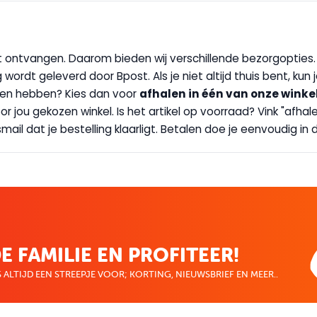
wilt ontvangen. Daarom bieden wij verschillende bezorgopties
g wordt geleverd door Bpost. Als je niet altijd thuis bent, kun
handen hebben? Kies dan voor
afhalen in één van onze winke
 door jou gekozen winkel. Is het artikel op voorraad? Vink "af
ail dat je bestelling klaarligt. Betalen doe je eenvoudig in d
E FAMILIE EN PROFITEER!
 ALTIJD EEN STREEPJE VOOR; KORTING, NIEUWSBRIEF EN MEER..