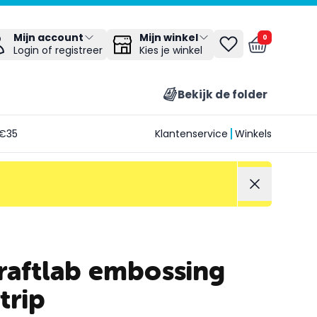
Mijn winkel
Mijn account
0
Kies je winkel
Login of registreer
Bekijk de folder
€35
Klantenservice
Winkels
raftlab embossing
trip