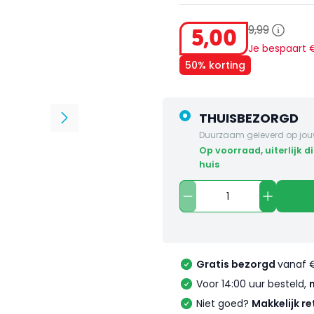
9
,
99
5
,
00
Je bespaart
50% korting
THUISBEZORGD
Duurzaam geleverd op jou
op voorraad, uiterlijk dinsdag in
huis
Gratis bezorgd
vanaf 
Voor 14:00 uur besteld,
Niet goed?
Makkelijk re