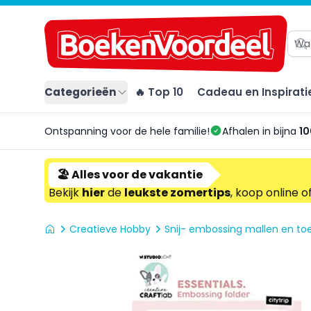
Categorieën
🔥 Top 10
Cadeau en Inspirati
Ontspanning voor de hele familie!
Afhalen in bijna
10
🏖️ Alles voor de vakantie
Bekijk
hier
de
leukste zomertips
, koop online o
Creatieve Hobby
Snij- embossing mallen en t