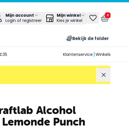
Mijn winkel
Mijn account
0
Kies je winkel
Login of registreer
Bekijk de folder
€35
Klantenservice
Winkels
raftlab Alcohol
t Lemonde Punch