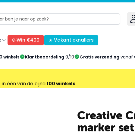
e
🥳Win €400
☀️ Vakantieknallers
0 winkels
Klantbeoordeling
9/10
Gratis verzending
vanaf 
f in één van de bijna
100 winkels
.
Creative C
marker se