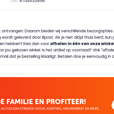
EAN:
8713943139196
wilt ontvangen. Daarom bieden wij verschillende bezorgopties
g wordt geleverd door Bpost. Als je niet altijd thuis bent, kun
handen hebben? Kies dan voor
afhalen in één van onze winke
 door jou gekozen winkel. Is het artikel op voorraad? Vink "af
ail dat je bestelling klaarligt. Betalen doe je eenvoudig in d
E FAMILIE EN PROFITEER!
 ALTIJD EEN STREEPJE VOOR; KORTING, NIEUWSBRIEF EN MEER..