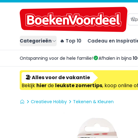
Categorieën
🔥 Top 10
Cadeau en Inspirati
Ontspanning voor de hele familie!
Afhalen in bijna
10
🏖️ Alles voor de vakantie
Bekijk
hier
de
leukste zomertips
, koop online o
Creatieve Hobby
Tekenen & Kleuren