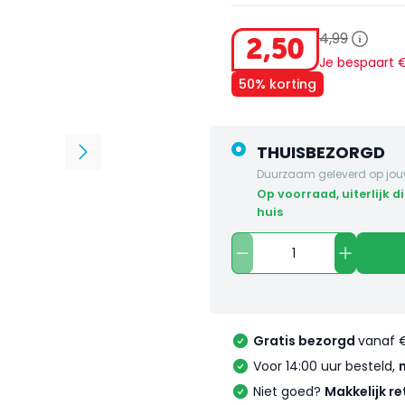
4
,
99
2
,
50
Je bespaart
50% korting
THUISBEZORGD
Duurzaam geleverd op jou
op voorraad, uiterlijk dinsdag in
huis
Gratis bezorgd
vanaf 
Voor 14:00 uur besteld,
Niet goed?
Makkelijk re