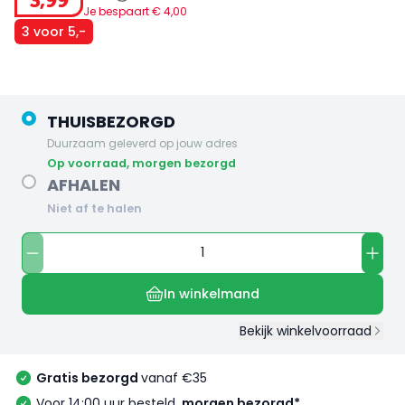
3
,
99
Je bespaart €
4
,
00
3 voor 5,-
THUISBEZORGD
Duurzaam geleverd op jouw adres
op voorraad, morgen bezorgd
AFHALEN
Niet af te halen
In winkelmand
Bekijk winkelvoorraad
Gratis bezorgd
vanaf €35
Voor 14:00 uur besteld,
morgen bezorgd*