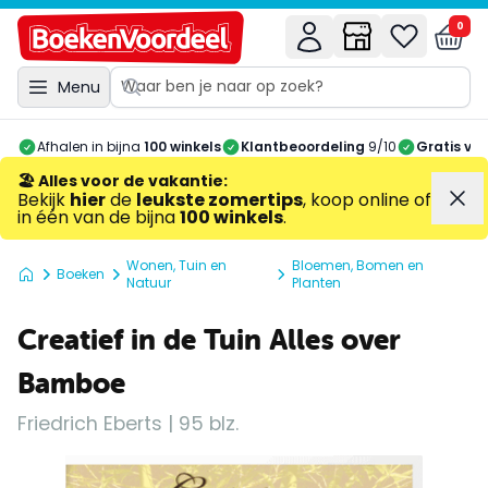
0
Menu
Afhalen in bijna
100 winkels
Klantbeoordeling
9/10
Gratis ve
🏖️ Alles voor de vakantie
:
Bekijk
hier
de
leukste zomertips
, koop online of
in één van de bijna
100 winkels
.
Wonen, Tuin en
Bloemen, Bomen en
Boeken
Natuur
Planten
Creatief in de Tuin Alles over
Bamboe
Friedrich Eberts | 95 blz.