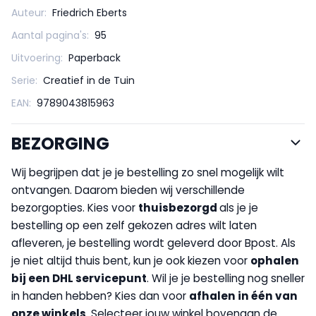
Auteur:
Friedrich Eberts
Aantal pagina's:
95
Uitvoering:
Paperback
Serie:
Creatief in de Tuin
EAN:
9789043815963
BEZORGING
Wij begrijpen dat je je bestelling zo snel mogelijk wilt
ontvangen. Daarom bieden wij verschillende
bezorgopties. Kies voor
thuisbezorgd
als je je
bestelling op een zelf gekozen adres wilt laten
afleveren, je bestelling wordt geleverd door Bpost. Als
je niet altijd thuis bent, kun je ook kiezen voor
op
halen
bij een DHL servicepunt
. Wil je je bestelling nog sneller
in handen hebben? Kies dan voor
afhalen in één van
onze winkels
. Selecteer jouw winkel bovenaan de