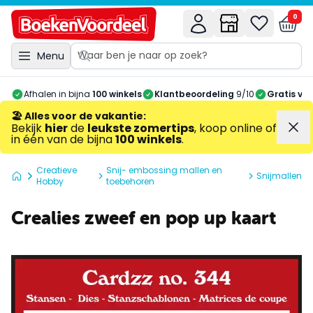
0
Menu
Afhalen in bijna
100 winkels
Klantbeoordeling
9/10
Gratis ve
🏖️ Alles voor de vakantie
:
Bekijk
hier
de
leukste zomertips
, koop online of
in één van de bijna
100 winkels
.
Creatieve
Snij- embossing mallen en
Snijmallen
Hobby
toebehoren
Crealies zweef en pop up kaart