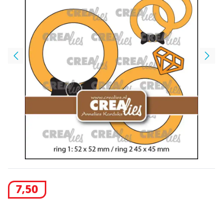
7
,
50