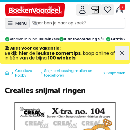
0
Menu
Afhalen in bijna
100 winkels
Klantbeoordeling
9/10
Gratis ve
🏖️ Alles voor de vakantie
:
Bekijk
hier
de
leukste zomertips
, koop online of
in één van de bijna
100 winkels
.
Creatieve
Snij- embossing mallen en
Snijmallen
Hobby
toebehoren
Crealies snijmal ringen