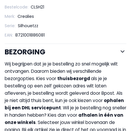
Bestelcode:
CLSH21
Merk:
Crealies
Serie:
Silhouetzz
EAN:
8721001886081
BEZORGING
Wij begrijpen dat je je bestelling zo snel mogelijk wilt
ontvangen. Daarom bieden wij verschillende
bezorgopties. Kies voor
thuisbezorgd
als je je
bestelling op een zelf gekozen adres wilt laten
afleveren, je bestelling wordt geleverd door Bpost. Als
je niet altijd thuis bent, kun je ook kiezen voor
op
halen
bij een DHL servicepunt
. Wil je je bestelling nog sneller
in handen hebben? Kies dan voor
afhalen in één van
onze winkels
. Selecteer jouw winkel bovenaan de
pagina. Bij elk artikel zie je direct of het op voorraad is in