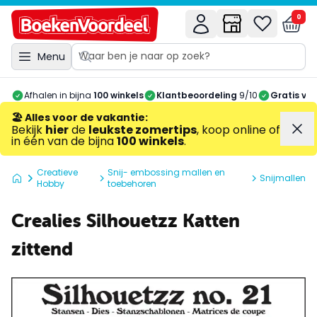
0
Menu
Afhalen in bijna
100 winkels
Klantbeoordeling
9/10
Gratis ve
🏖️ Alles voor de vakantie
:
Bekijk
hier
de
leukste zomertips
, koop online of
in één van de bijna
100 winkels
.
Creatieve
Snij- embossing mallen en
Snijmallen
Hobby
toebehoren
Crealies Silhouetzz Katten
zittend