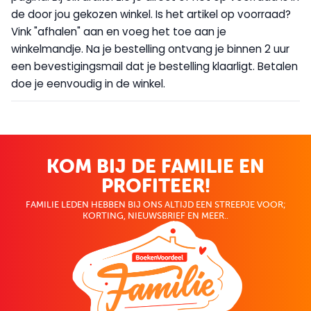
de door jou gekozen winkel. Is het artikel op voorraad?
Vink "afhalen" aan en voeg het toe aan je
winkelmandje. Na je bestelling ontvang je binnen 2 uur
een bevestigingsmail dat je bestelling klaarligt. Betalen
doe je eenvoudig in de winkel.
KOM BIJ DE FAMILIE EN
PROFITEER!
FAMILIE LEDEN HEBBEN BIJ ONS ALTIJD EEN STREEPJE VOOR;
KORTING, NIEUWSBRIEF EN MEER..