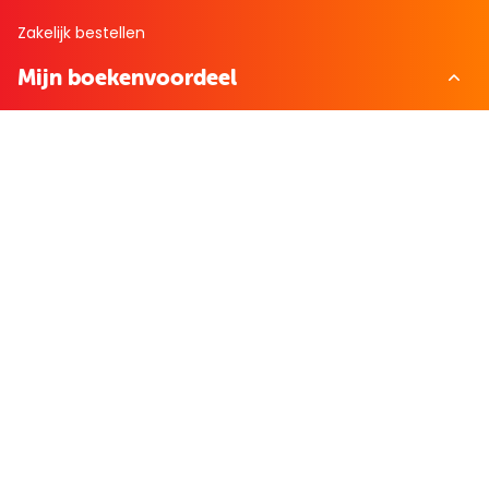
Zakelijk bestellen
Mijn boekenvoordeel
Bestellingen
Verlanglijst
Mijn aanbiedingen
Winkelaankopen
Cadeau en Inspiratie
Creatieve hobby
Spel en puzzel
Kind en jeugd