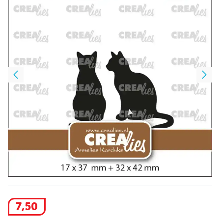
7
,
50