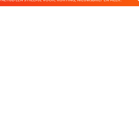
 ALTIJD EEN STREEPJE VOOR; KORTING, NIEUWSBRIEF EN MEER..
EKENVOORDEEL
MIJN BOEKENVOOR
Bestellingen
r
Verlanglijst
Mijn aanbiedingen
len
Winkelaankopen
Makkelijk betalen
CADEAUTJE
Boekenvoordeel