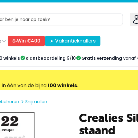
e
🥳Win €400
☀️ Vakantieknallers
0 winkels
Klantbeoordeling
9/10
Gratis verzending
vanaf 
f in één van de bijna
100 winkels
.
oebehoren
Snijmallen
Crealies S
staand