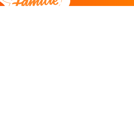
DEEL
CADEAU EN INSPIRATIE
Creatieve hobby
Spel en puzzel
Kind en jeugd
Boeken
Kunnen wij je helpen?
085 273 9701
Klantenservice
ma/do 11-12u
Antwoord binnen 2 uur* -
klik hier