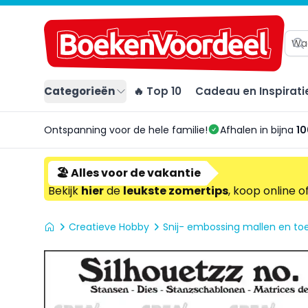
Categorieën
🔥 Top 10
Cadeau en Inspirati
Ontspanning voor de hele familie!
Afhalen in bijna
10
🏖️ Alles voor de vakantie
Bekijk
hier
de
leukste zomertips
, koop online o
Creatieve Hobby
Snij- embossing mallen en t