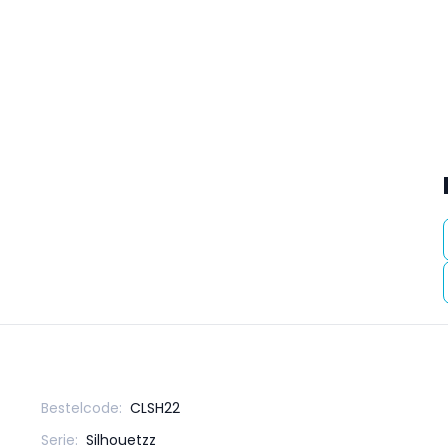
Bestelcode:
CLSH22
Serie:
Silhouetzz