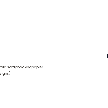
rdig scrapbookingpapier.
signs).