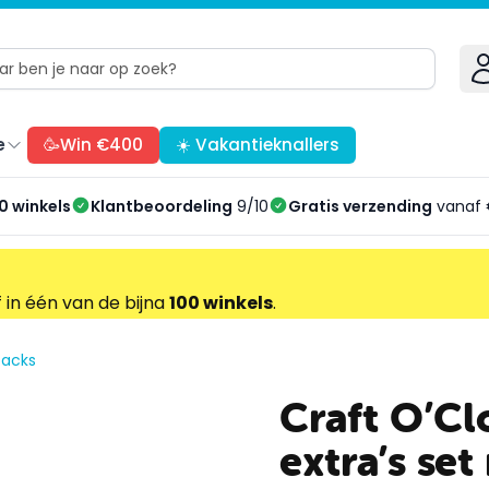
e
🥳Win €400
☀️ Vakantieknallers
0 winkels
Klantbeoordeling
9/10
Gratis verzending
vanaf 
f in één van de bijna
100 winkels
.
packs
Craft O’Cl
extra’s set