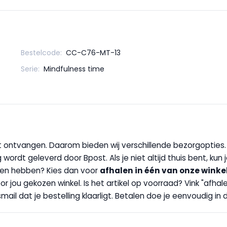
Bestelcode:
CC-C76-MT-13
Serie:
Mindfulness time
wilt ontvangen. Daarom bieden wij verschillende bezorgopties
g wordt geleverd door Bpost. Als je niet altijd thuis bent, kun
handen hebben? Kies dan voor
afhalen in één van onze winke
 door jou gekozen winkel. Is het artikel op voorraad? Vink "af
ail dat je bestelling klaarligt. Betalen doe je eenvoudig in d