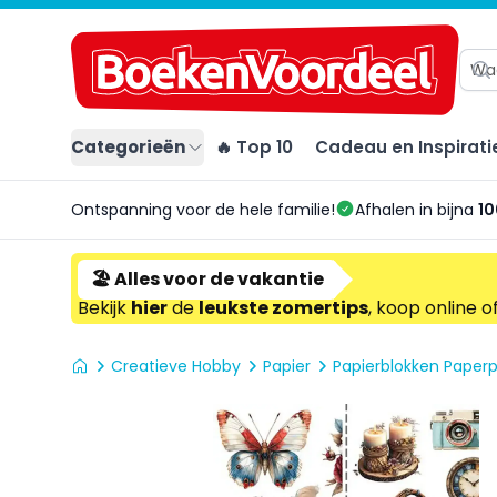
Categorieën
🔥 Top 10
Cadeau en Inspirati
Ontspanning voor de hele familie!
Afhalen in bijna
10
🏖️ Alles voor de vakantie
Bekijk
hier
de
leukste zomertips
, koop online o
Creatieve Hobby
Papier
Papierblokken Paper