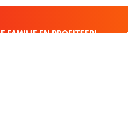
E FAMILIE EN PROFITEER!
 ALTIJD EEN STREEPJE VOOR; KORTING, NIEUWSBRIEF EN MEER..
EKENVOORDEEL
MIJN BOEKENVOOR
Bestellingen
r
Verlanglijst
Mijn aanbiedingen
len
Winkelaankopen