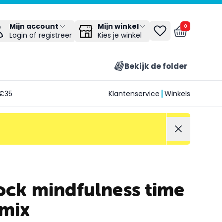
Mijn winkel
Mijn account
0
Kies je winkel
Login of registreer
Bekijk de folder
€35
Klantenservice
Winkels
ock mindfulness time
 mix