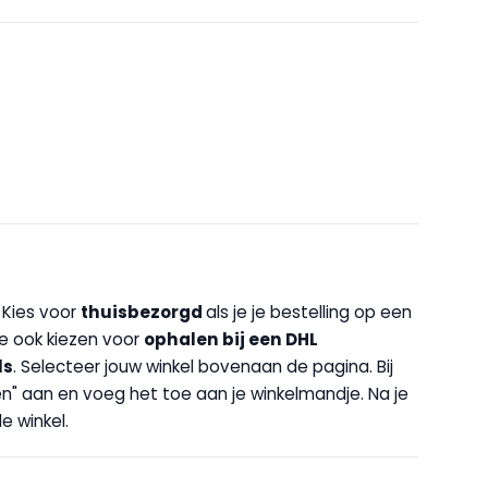
. Kies voor
thuisbezorgd
als je je bestelling op een
 je ook kiezen voor
op
halen bij een DHL
ls
. Selecteer jouw winkel bovenaan de pagina. Bij
halen" aan en voeg het toe aan je winkelmandje. Na je
e winkel.