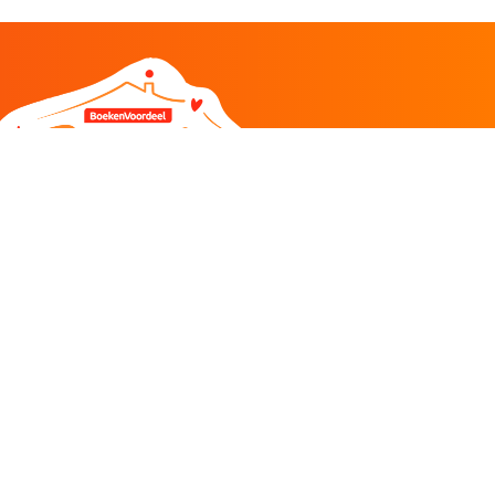
DEEL
CADEAU EN INSPIRATIE
Creatieve hobby
Spel en puzzel
Kind en jeugd
Boeken