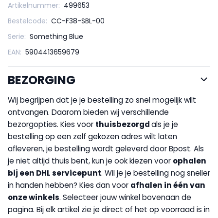
Artikelnummer:
499653
Bestelcode:
CC-F38-SBL-00
Serie:
Something Blue
EAN:
5904413659679
BEZORGING
Wij begrijpen dat je je bestelling zo snel mogelijk wilt
ontvangen. Daarom bieden wij verschillende
bezorgopties. Kies voor
thuisbezorgd
als je je
bestelling op een zelf gekozen adres wilt laten
afleveren, je bestelling wordt geleverd door Bpost. Als
je niet altijd thuis bent, kun je ook kiezen voor
op
halen
bij een DHL servicepunt
. Wil je je bestelling nog sneller
in handen hebben? Kies dan voor
afhalen in één van
onze winkels
. Selecteer jouw winkel bovenaan de
pagina. Bij elk artikel zie je direct of het op voorraad is in