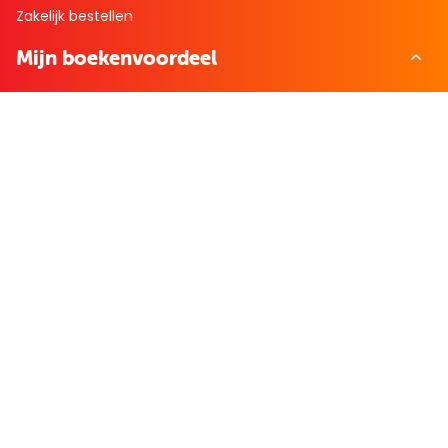
Zakelijk bestellen
Mijn boekenvoordeel
Bestellingen
Verlanglijst
Mijn aanbiedingen
Winkelaankopen
Cadeau en Inspiratie
Creatieve hobby
Spel en puzzel
Kind en jeugd