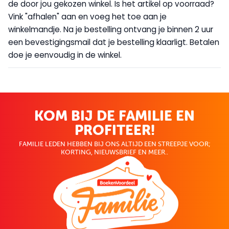
de door jou gekozen winkel. Is het artikel op voorraad?
Vink "afhalen" aan en voeg het toe aan je
winkelmandje. Na je bestelling ontvang je binnen 2 uur
een bevestigingsmail dat je bestelling klaarligt. Betalen
doe je eenvoudig in de winkel.
KOM BIJ DE FAMILIE EN
PROFITEER!
FAMILIE LEDEN HEBBEN BIJ ONS ALTIJD EEN STREEPJE VOOR;
KORTING, NIEUWSBRIEF EN MEER..