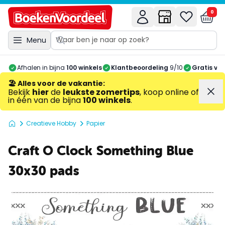
0
Menu
Afhalen in bijna
100 winkels
Klantbeoordeling
9/10
Gratis ve
🏖️ Alles voor de vakantie
:
Bekijk
hier
de
leukste zomertips
, koop online of
in één van de bijna
100 winkels
.
Creatieve Hobby
Papier
Craft O Clock Something Blue
30x30 pads