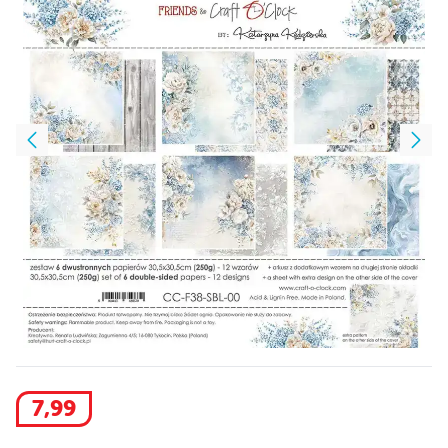
7
,
99