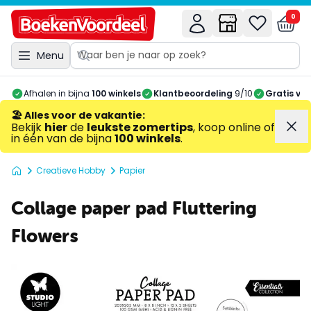
0
Menu
Afhalen in bijna
100 winkels
Klantbeoordeling
9/10
Gratis ve
🏖️ Alles voor de vakantie
:
Bekijk
hier
de
leukste zomertips
, koop online of
in één van de bijna
100 winkels
.
Creatieve Hobby
Papier
Collage paper pad Fluttering
Flowers