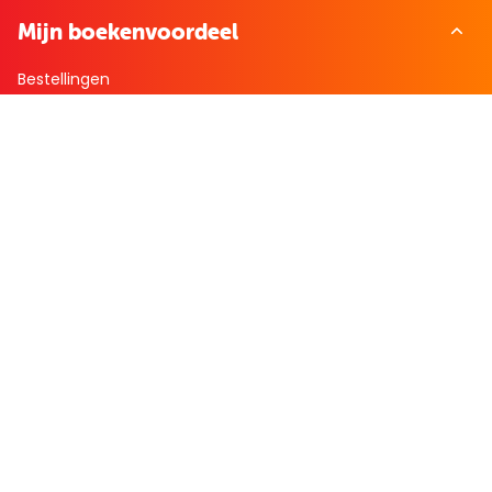
Mijn boekenvoordeel
Bestellingen
Verlanglijst
Mijn aanbiedingen
Winkelaankopen
Cadeau en Inspiratie
Creatieve hobby
Spel en puzzel
Kind en jeugd
Boeken