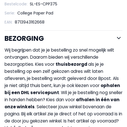
Bestelcode:
SL-ES-CPP375
Serie:
College Paper Pad
EAN:
8713943162668
BEZORGING
Wij begrijpen dat je je bestelling zo snel mogelijk wilt
ontvangen. Daarom bieden wij verschillende
bezorgopties. Kies voor
thuisbezorgd
als je je
bestelling op een zelf gekozen adres wilt laten
afleveren, je bestelling wordt geleverd door Bpost. Als
je niet altijd thuis bent, kun je ook kiezen voor
op
halen
bij een DHL servicepunt
. Wil je je bestelling nog sneller
in handen hebben? Kies dan voor
afhalen in één van
onze winkels
. Selecteer jouw winkel bovenaan de
pagina. Bij elk artikel zie je direct of het op voorraad is in
de door jou gekozen winkel. Is het artikel op voorraad?