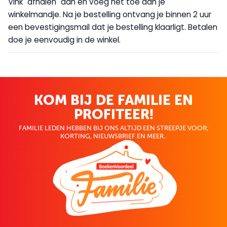
Vink "afhalen" aan en voeg het toe aan je
winkelmandje. Na je bestelling ontvang je binnen 2 uur
een bevestigingsmail dat je bestelling klaarligt. Betalen
doe je eenvoudig in de winkel.
KOM BIJ DE FAMILIE EN
PROFITEER!
FAMILIE LEDEN HEBBEN BIJ ONS ALTIJD EEN STREEPJE VOOR;
KORTING, NIEUWSBRIEF EN MEER..