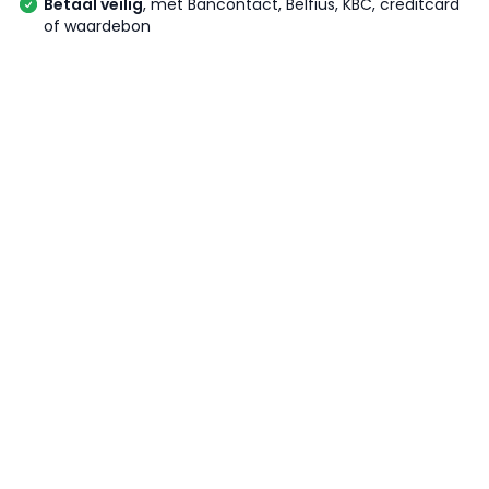
Betaal veilig
, met Bancontact, Belfius, KBC, creditcard
of waardebon