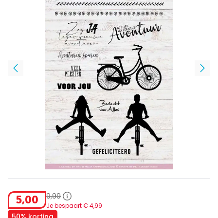
9
,
99
5
,
00
Je bespaart €
4
,
99
50% korting