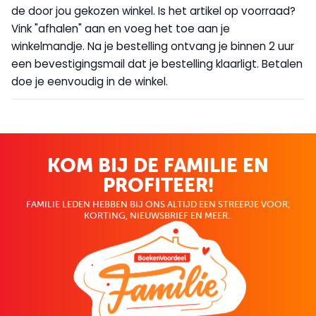
de door jou gekozen winkel. Is het artikel op voorraad?
Vink "afhalen" aan en voeg het toe aan je
winkelmandje. Na je bestelling ontvang je binnen 2 uur
een bevestigingsmail dat je bestelling klaarligt. Betalen
doe je eenvoudig in de winkel.
KOM BIJ DE FAMILIE EN
PROFITEER!
FAMILIE LEDEN HEBBEN BIJ ONS ALTIJD EEN STREEPJE VOOR;
KORTING, NIEUWSBRIEF EN MEER..