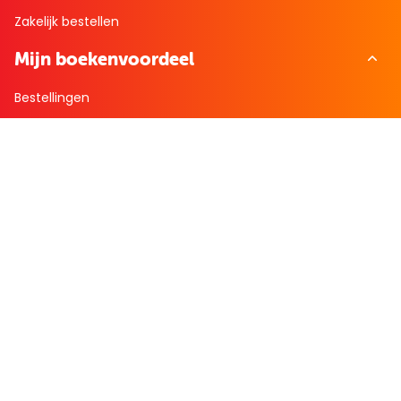
Zakelijk bestellen
Mijn boekenvoordeel
Bestellingen
Verlanglijst
Mijn aanbiedingen
Winkelaankopen
Cadeau en Inspiratie
Creatieve hobby
Spel en puzzel
Kind en jeugd