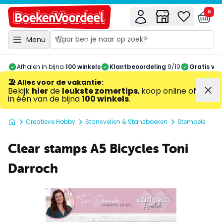
0
Menu
Afhalen in bijna
100 winkels
Klantbeoordeling
9/10
Gratis ve
🏖️ Alles voor de vakantie
:
Bekijk
hier
de
leukste zomertips
, koop online of
in één van de bijna
100 winkels
.
Creatieve Hobby
Stansvellen & Stansboeken
Stempels
Clear stamps A5 Bicycles Toni
Darroch