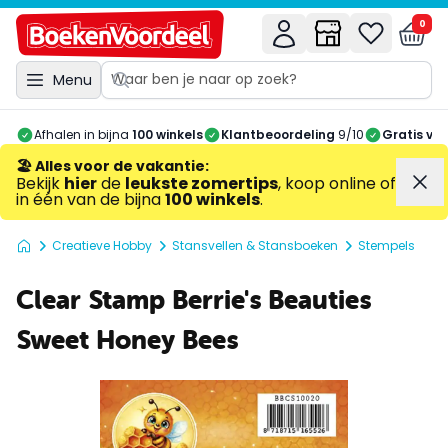
0
Menu
Afhalen in bijna
100 winkels
Klantbeoordeling
9/10
Gratis ve
🏖️ Alles voor de vakantie
:
Bekijk
hier
de
leukste zomertips
, koop online of
in één van de bijna
100 winkels
.
Creatieve Hobby
Stansvellen & Stansboeken
Stempels
Clear Stamp Berrie's Beauties
Sweet Honey Bees