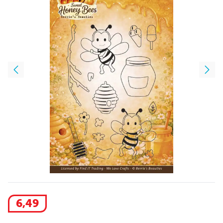
6
,
49