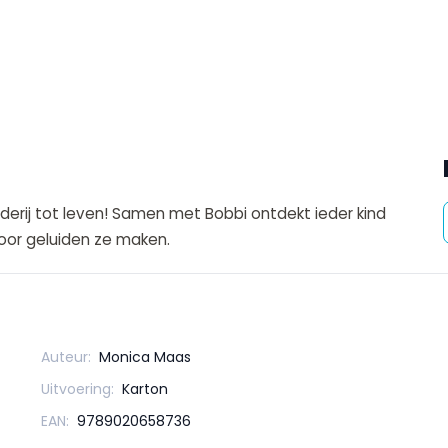
rderij tot leven! Samen met Bobbi ontdekt ieder kind
 voor geluiden ze maken.
Auteur:
Monica Maas
Uitvoering:
Karton
EAN:
9789020658736