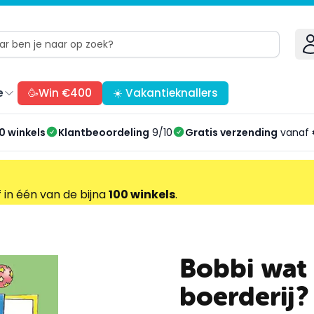
e
🥳Win €400
☀️ Vakantieknallers
0 winkels
Klantbeoordeling
9/10
Gratis verzending
vanaf 
f in één van de bijna
100 winkels
.
Bobbi wat 
boerderij?