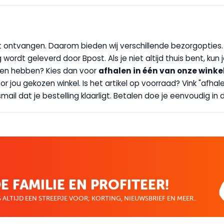
wilt ontvangen. Daarom bieden wij verschillende bezorgopties
g wordt geleverd door Bpost. Als je niet altijd thuis bent, kun
handen hebben? Kies dan voor
afhalen in één van onze winke
 door jou gekozen winkel. Is het artikel op voorraad? Vink "af
ail dat je bestelling klaarligt. Betalen doe je eenvoudig in d
E FAMILIE EN PROFITEER!
 ALTIJD EEN STREEPJE VOOR; KORTING, NIEUWSBRIEF EN MEER..