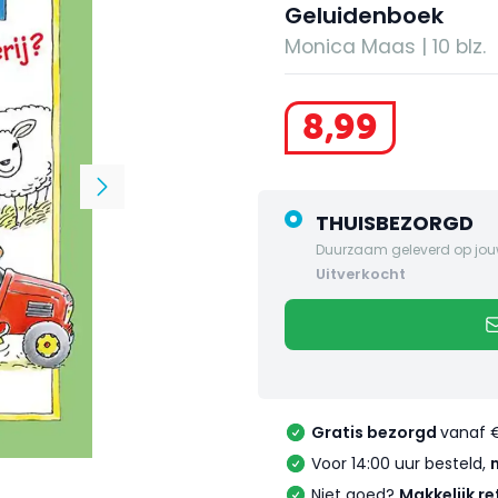
Geluidenboek
Monica Maas | 10 blz.
8
,
99
THUISBEZORGD
Duurzaam geleverd op jou
uitverkocht
Gratis bezorgd
vanaf 
Voor 14:00 uur besteld,
Niet goed?
Makkelijk re