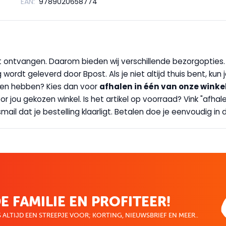
EAN:
9789020658774
wilt ontvangen. Daarom bieden wij verschillende bezorgopties
g wordt geleverd door Bpost. Als je niet altijd thuis bent, kun
handen hebben? Kies dan voor
afhalen in één van onze winke
 door jou gekozen winkel. Is het artikel op voorraad? Vink "af
ail dat je bestelling klaarligt. Betalen doe je eenvoudig in d
E FAMILIE EN PROFITEER!
 ALTIJD EEN STREEPJE VOOR; KORTING, NIEUWSBRIEF EN MEER..