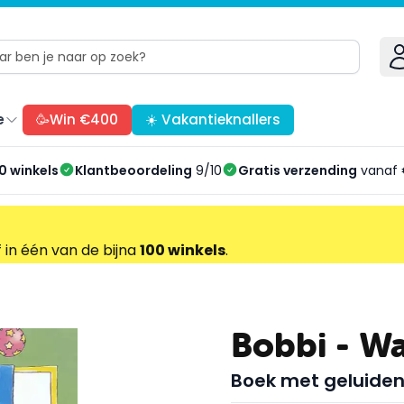
e
🥳Win €400
☀️ Vakantieknallers
0 winkels
Klantbeoordeling
9/10
Gratis verzending
vanaf 
f in één van de bijna
100 winkels
.
Bobbi - Wa
Boek met geluide