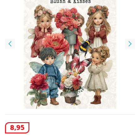
8
,
95