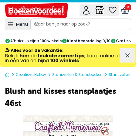
0
Menu
Afhalen in bijna
100 winkels
Klantbeoordeling
9/10
Gratis ve
🏖️ Alles voor de vakantie
:
Bekijk
hier
de
leukste zomertips
, koop online of
in één van de bijna
100 winkels
.
Creatieve Hobby
Stansvellen & Stansboeken
Stansvellen
Blush and kisses stansplaatjes
46st