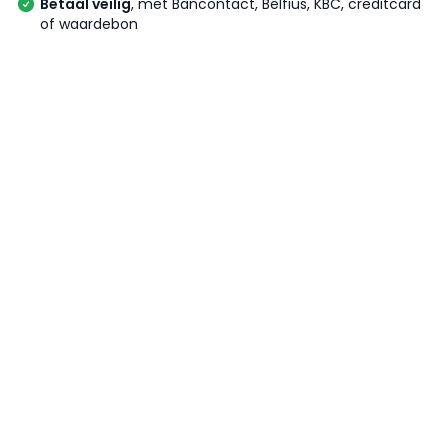
Betaal veilig
, met Bancontact, Belfius, KBC, creditcard
of waardebon