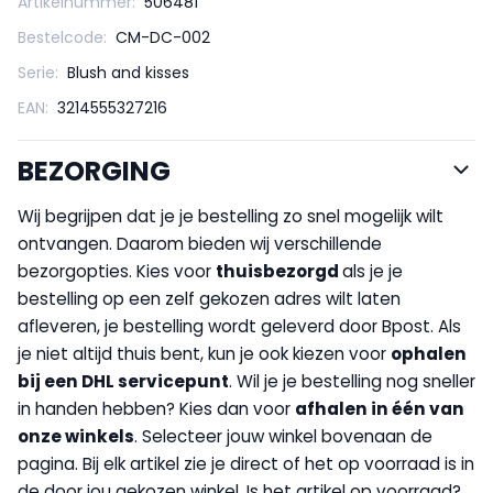
Artikelnummer:
506481
Bestelcode:
CM-DC-002
Serie:
Blush and kisses
EAN:
3214555327216
BEZORGING
Wij begrijpen dat je je bestelling zo snel mogelijk wilt
ontvangen. Daarom bieden wij verschillende
bezorgopties. Kies voor
thuisbezorgd
als je je
bestelling op een zelf gekozen adres wilt laten
afleveren, je bestelling wordt geleverd door Bpost. Als
je niet altijd thuis bent, kun je ook kiezen voor
op
halen
bij een DHL servicepunt
. Wil je je bestelling nog sneller
in handen hebben? Kies dan voor
afhalen in één van
onze winkels
. Selecteer jouw winkel bovenaan de
pagina. Bij elk artikel zie je direct of het op voorraad is in
de door jou gekozen winkel. Is het artikel op voorraad?