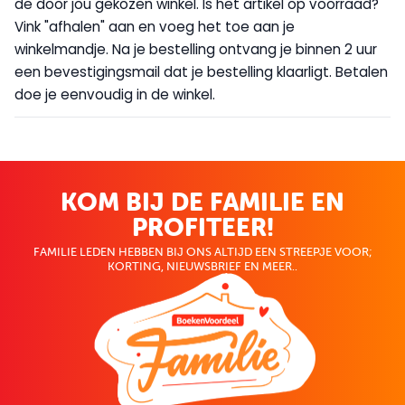
de door jou gekozen winkel. Is het artikel op voorraad?
Vink "afhalen" aan en voeg het toe aan je
winkelmandje. Na je bestelling ontvang je binnen 2 uur
een bevestigingsmail dat je bestelling klaarligt. Betalen
doe je eenvoudig in de winkel.
KOM BIJ DE FAMILIE EN
PROFITEER!
FAMILIE LEDEN HEBBEN BIJ ONS ALTIJD EEN STREEPJE VOOR;
KORTING, NIEUWSBRIEF EN MEER..