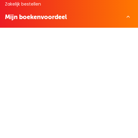
Zakelijk bestellen
Mijn boekenvoordeel
Bestellingen
Verlanglijst
Mijn aanbiedingen
Winkelaankopen
Cadeau en Inspiratie
Creatieve hobby
Spel en puzzel
Kind en jeugd
Boeken