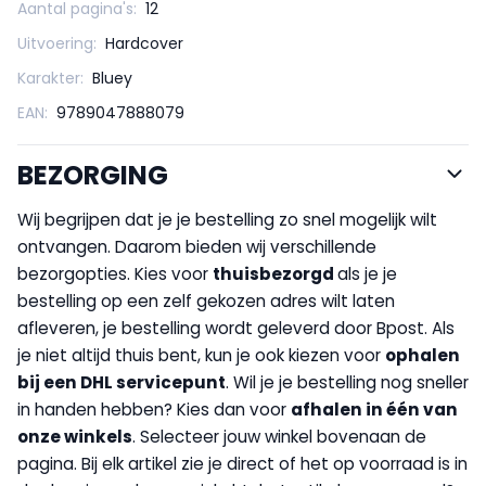
Aantal pagina's:
12
Uitvoering:
Hardcover
Karakter:
Bluey
EAN:
9789047888079
BEZORGING
Wij begrijpen dat je je bestelling zo snel mogelijk wilt
ontvangen. Daarom bieden wij verschillende
bezorgopties. Kies voor
thuisbezorgd
als je je
bestelling op een zelf gekozen adres wilt laten
afleveren, je bestelling wordt geleverd door Bpost. Als
je niet altijd thuis bent, kun je ook kiezen voor
op
halen
bij een DHL servicepunt
. Wil je je bestelling nog sneller
in handen hebben? Kies dan voor
afhalen in één van
onze winkels
. Selecteer jouw winkel bovenaan de
pagina. Bij elk artikel zie je direct of het op voorraad is in