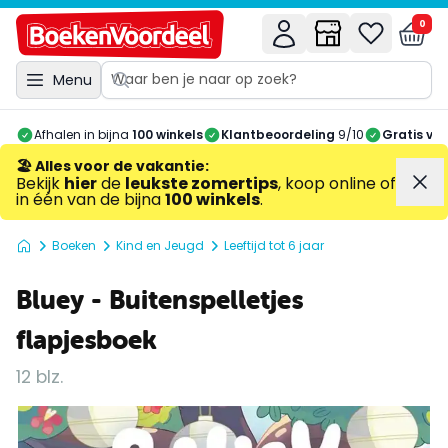
0
Menu
Afhalen in bijna
100 winkels
Klantbeoordeling
9/10
Gratis ve
🏖️ Alles voor de vakantie
:
Bekijk
hier
de
leukste zomertips
, koop online of
in één van de bijna
100 winkels
.
Boeken
Kind en Jeugd
Leeftijd tot 6 jaar
Bluey - Buitenspelletjes
flapjesboek
12 blz.