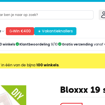
e
🥳Win €400
☀️ Vakantieknallers
0 winkels
Klantbeoordeling
9/10
Gratis verzending
vanaf 
f in één van de bijna
100 winkels
.
Bloxxx 19 