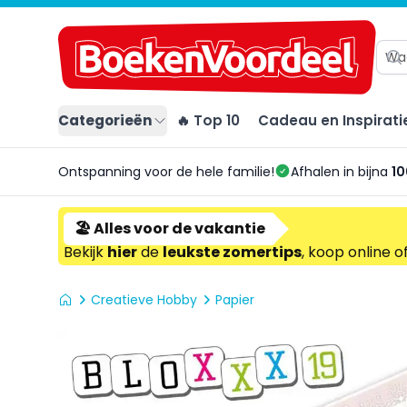
Categorieën
🔥 Top 10
Cadeau en Inspirati
Ontspanning voor de hele familie!
Afhalen in bijna
10
🏖️ Alles voor de vakantie
Bekijk
hier
de
leukste zomertips
, koop online o
Creatieve Hobby
Papier