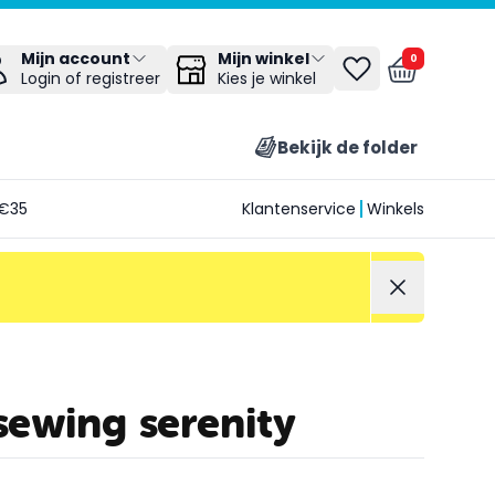
Mijn winkel
Mijn account
0
Kies je winkel
Login of registreer
Bekijk de folder
€35
Klantenservice
Winkels
sewing serenity