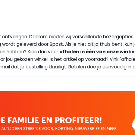
wilt ontvangen. Daarom bieden wij verschillende bezorgopties
g wordt geleverd door Bpost. Als je niet altijd thuis bent, kun
handen hebben? Kies dan voor
afhalen in één van onze winke
 door jou gekozen winkel. Is het artikel op voorraad? Vink "af
ail dat je bestelling klaarligt. Betalen doe je eenvoudig in d
E FAMILIE EN PROFITEER!
 ALTIJD EEN STREEPJE VOOR; KORTING, NIEUWSBRIEF EN MEER..