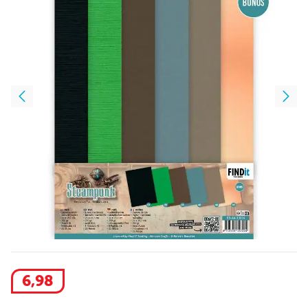
6
,
98