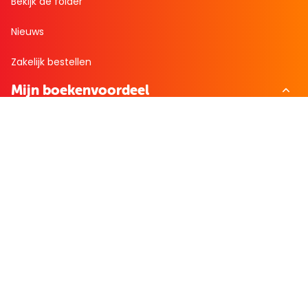
Bekijk de folder
Nieuws
Zakelijk bestellen
Mijn boekenvoordeel
Bestellingen
Verlanglijst
Mijn aanbiedingen
Winkelaankopen
Cadeau en Inspiratie
Creatieve hobby
Spel en puzzel