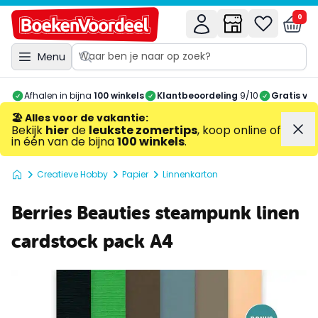
0
Menu
Afhalen in bijna
100 winkels
Klantbeoordeling
9/10
Gratis ve
🏖️ Alles voor de vakantie
:
Bekijk
hier
de
leukste zomertips
, koop online of
in één van de bijna
100 winkels
.
Creatieve Hobby
Papier
Linnenkarton
Berries Beauties steampunk linen
cardstock pack A4