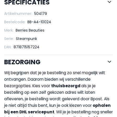
SPECIFICATIES
Artikelnummer:
504179
Bestelcode:
BB-A4-10024
Merk:
Berries Beauties
Serie:
Steampunk
EAN:
8718715157224
BEZORGING
Wij begrijpen dat je je bestelling zo snel mogelijk wilt
ontvangen. Daarom bieden wij verschillende
bezorgopties. Kies voor
thuisbezorgd
als je je
bestelling op een zelf gekozen adres wilt laten
afleveren, je bestelling wordt geleverd door Bpost. Als
je niet altijd thuis bent, kun je ook kiezen voor
op
halen
bij een DHL servicepunt
. Wil je je bestelling nog sneller