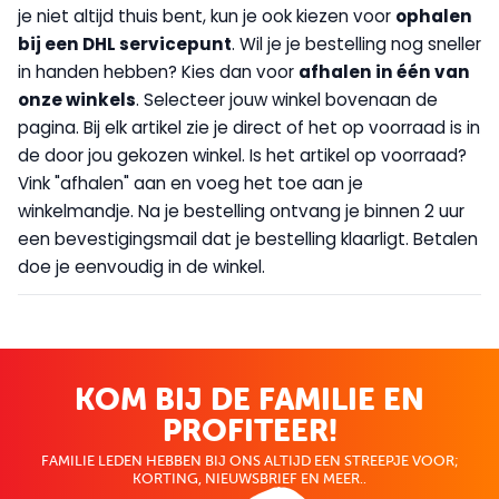
je niet altijd thuis bent, kun je ook kiezen voor
op
halen
bij een DHL servicepunt
. Wil je je bestelling nog sneller
in handen hebben? Kies dan voor
afhalen in één van
onze winkels
. Selecteer jouw winkel bovenaan de
pagina. Bij elk artikel zie je direct of het op voorraad is in
de door jou gekozen winkel. Is het artikel op voorraad?
Vink "afhalen" aan en voeg het toe aan je
winkelmandje. Na je bestelling ontvang je binnen 2 uur
een bevestigingsmail dat je bestelling klaarligt. Betalen
doe je eenvoudig in de winkel.
KOM BIJ DE FAMILIE EN
PROFITEER!
FAMILIE LEDEN HEBBEN BIJ ONS ALTIJD EEN STREEPJE VOOR;
KORTING, NIEUWSBRIEF EN MEER..