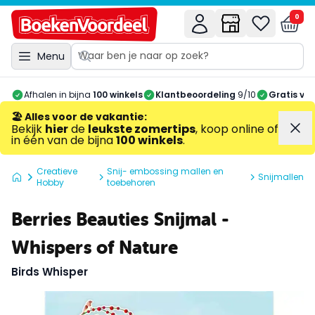
0
Menu
Afhalen in bijna
100 winkels
Klantbeoordeling
9/10
Gratis ve
🏖️ Alles voor de vakantie
:
Bekijk
hier
de
leukste zomertips
, koop online of
in één van de bijna
100 winkels
.
Creatieve
Snij- embossing mallen en
Snijmallen
Hobby
toebehoren
Berries Beauties Snijmal -
Whispers of Nature
Birds Whisper