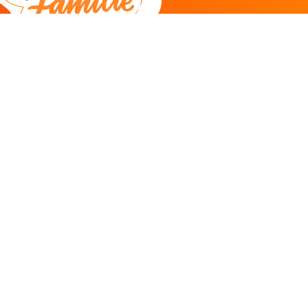
DEEL
CADEAU EN INSPIRATIE
Creatieve hobby
Spel en puzzel
Kind en jeugd
Boeken
Kunnen wij je helpen?
085 273 9701
Klantenservice
ma/do 11-12u
Antwoord binnen 2 uur* -
klik hier