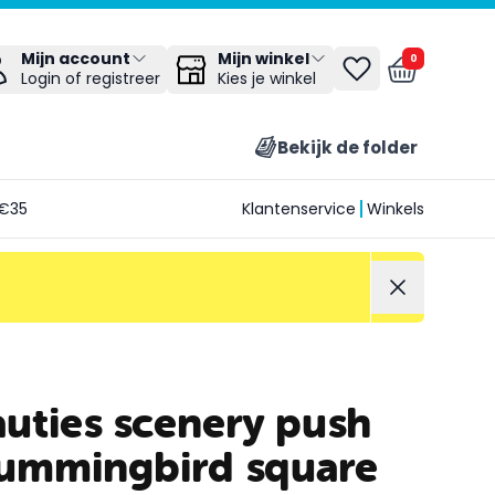
Mijn winkel
Mijn account
0
Kies je winkel
Login of registreer
Bekijk de folder
€35
Klantenservice
Winkels
auties scenery push
hummingbird square