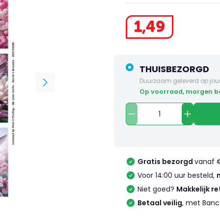
1
,
49
THUISBEZORGD
Duurzaam geleverd op jou
op voorraad, morgen 
Gratis bezorgd
vanaf 
Voor 14:00 uur besteld,
Niet goed?
Makkelijk re
Betaal veilig
, met Banc