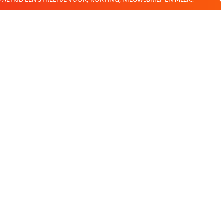
 ALTIJD EEN STREEPJE VOOR; KORTING, NIEUWSBRIEF EN MEER..
EKENVOORDEEL
MIJN BOEKENVOOR
Bestellingen
r
Verlanglijst
Mijn aanbiedingen
len
Winkelaankopen
Makkelijk betalen
CADEAUTJE
Boekenvoordeel