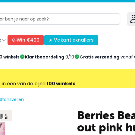
e
🥳Win €400
☀️ Vakantieknallers
0 winkels
Klantbeoordeling
9/10
Gratis verzending
vanaf 
f in één van de bijna
100 winkels
.
Stansvellen
Berries Be
out pink 