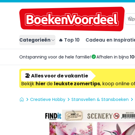
Categorieën
🔥 Top 10
Cadeau en Inspirati
Ontspanning voor de hele familie!
Afhalen in bijna
10
🏖️ Alles voor de vakantie
Bekijk
hier
de
leukste zomertips
, koop online o
Creatieve Hobby
Stansvellen & Stansboeken