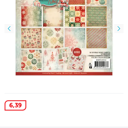
6
,
39