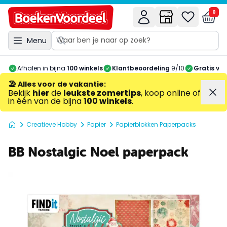
0
Menu
Afhalen in bijna
100 winkels
Klantbeoordeling
9/10
Gratis ve
🏖️ Alles voor de vakantie
:
Bekijk
hier
de
leukste zomertips
, koop online of
in één van de bijna
100 winkels
.
Creatieve Hobby
Papier
Papierblokken Paperpacks
BB Nostalgic Noel paperpack