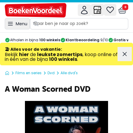
0
Menu
Afhalen in bijna
100 winkels
Klantbeoordeling
9/10
Gratis ve
🏖️ Alles voor de vakantie
:
Bekijk
hier
de
leukste zomertips
, koop online of
in één van de bijna
100 winkels
.
Films en series
Dvd
Alle dvd's
A Woman Scorned DVD