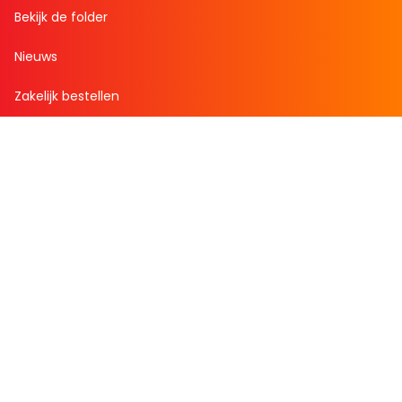
Bekijk de folder
Nieuws
Zakelijk bestellen
Mijn boekenvoordeel
Bestellingen
Verlanglijst
Mijn aanbiedingen
Winkelaankopen
Cadeau en Inspiratie
Creatieve hobby