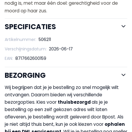
nodig is, met maar één doel: gerechtigheid voor de
moord op haar zus.
SPECIFICATIES
Artikelnummer:
506211
Verschijningsdatum:
2026-06-17
EAN:
8717662600159
BEZORGING
Wij begrijpen dat je je bestelling zo snel mogelijk wilt
ontvangen. Daarom bieden wij verschillende
bezorgopties. Kies voor
thuisbezorgd
als je je
bestelling op een zelf gekozen adres wilt laten
afleveren, je bestelling wordt geleverd door Bpost. Als
je niet altijd thuis bent, kun je ook kiezen voor
op
halen
bij een DHL servicepunt
. Wil je je bestelling nog sneller