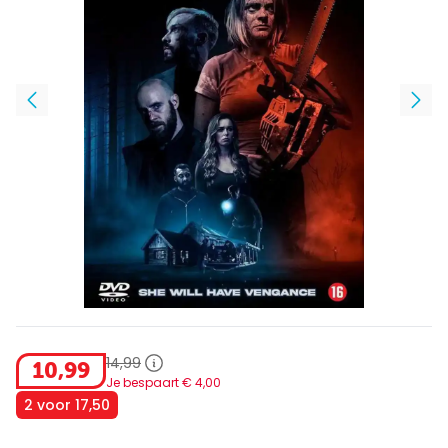
14
,
99
10
,
99
Je bespaart €
4
,
00
2 voor 17,50