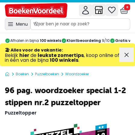
0
Menu
Afhalen in bijna
100 winkels
Klantbeoordeling
9/10
Gratis ve
🏖️ Alles voor de vakantie
:
Bekijk
hier
de
leukste zomertips
, koop online of
in één van de bijna
100 winkels
.
Boeken
Puzzelboeken
Woordzoeker
96 pag. woordzoeker special 1-2
stippen nr.2 puzzeltopper
Puzzeltopper