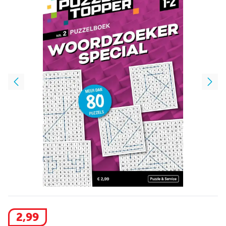
2
,
99