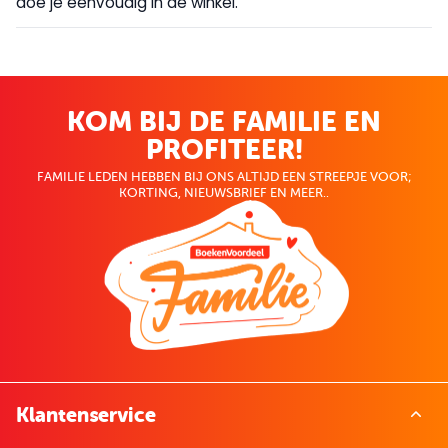
doe je eenvoudig in de winkel.
KOM BIJ DE FAMILIE EN
PROFITEER!
FAMILIE LEDEN HEBBEN BIJ ONS ALTIJD EEN STREEPJE VOOR;
KORTING, NIEUWSBRIEF EN MEER..
Klantenservice