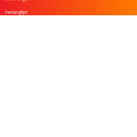
Verlanglijst
Mijn aanbiedingen
Winkelaankopen
Cadeau en Inspiratie
Creatieve hobby
Spel en puzzel
Kind en jeugd
Boeken
Volg Boekenvoordeel