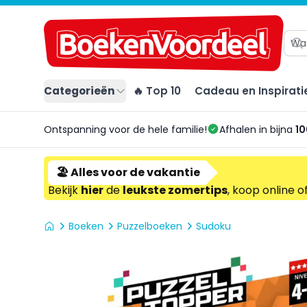
Categorieën
🔥 Top 10
Cadeau en Inspirati
Ontspanning voor de hele familie!
Afhalen in bijna
10
🏖️ Alles voor de vakantie
Bekijk
hier
de
leukste zomertips
, koop online o
Boeken
Puzzelboeken
Sudoku