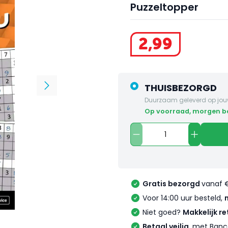
Puzzeltopper
2
,
99
THUISBEZORGD
Duurzaam geleverd op jou
op voorraad, morgen 
Gratis bezorgd
vanaf 
Voor 14:00 uur besteld,
Niet goed?
Makkelijk re
Betaal veilig
, met Banc