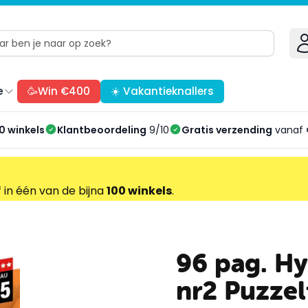
e
🥳Win €400
☀️ Vakantieknallers
0 winkels
Klantbeoordeling
9/10
Gratis verzending
vanaf 
f in één van de bijna
100 winkels
.
96 pag. Hy
nr2 Puzze