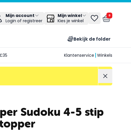
Mijn winkel
Mijn account
0
Kies je winkel
Login of registreer
Bekijk de folder
€35
Klantenservice
Winkels
per Sudoku 4-5 stip
ltopper