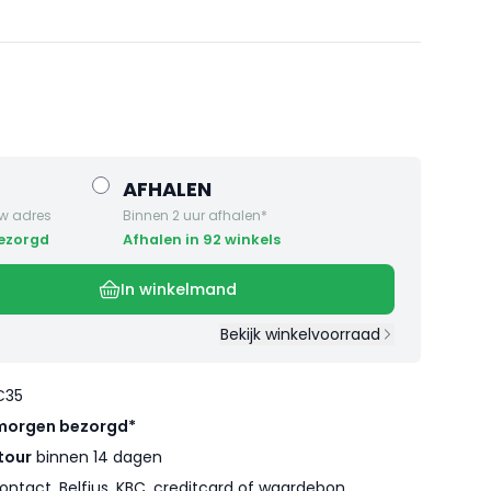
AFHALEN
w adres
Binnen 2 uur afhalen*
bezorgd
Afhalen in 92 winkels
In winkelmand
Bekijk winkelvoorraad
€35
morgen bezorgd*
tour
binnen 14 dagen
ontact, Belfius, KBC, creditcard of waardebon