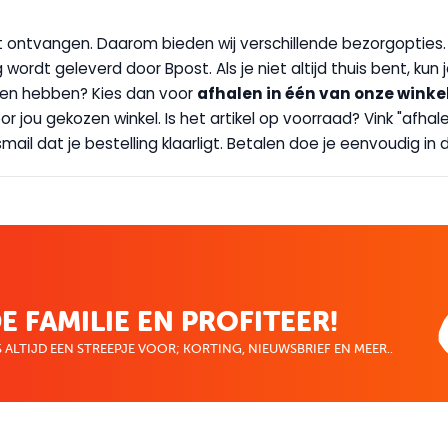
wilt ontvangen. Daarom bieden wij verschillende bezorgopties
g wordt geleverd door Bpost. Als je niet altijd thuis bent, kun
handen hebben? Kies dan voor
afhalen in één van onze winke
 door jou gekozen winkel. Is het artikel op voorraad? Vink "af
ail dat je bestelling klaarligt. Betalen doe je eenvoudig in d
E FAMILIE EN PROFITEER!
 ALTIJD EEN STREEPJE VOOR; KORTING, NIEUWSBRIEF EN MEER..