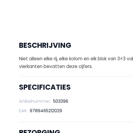
BESCHRIJVING
Niet alleen elke rij, elke kolom en elk blok van 3×3 vak
vierkanten bevatten deze cijfers.
SPECIFICATIES
Artikelnummer:
503396
EAN:
9789465212029
BEZORGING