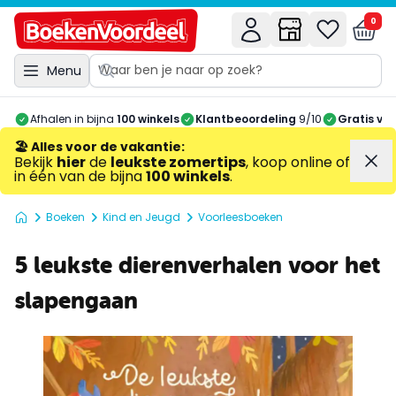
0
Menu
Afhalen in bijna
100 winkels
Klantbeoordeling
9/10
Gratis ve
🏖️ Alles voor de vakantie
:
Bekijk
hier
de
leukste zomertips
, koop online of
in één van de bijna
100 winkels
.
Boeken
Kind en Jeugd
Voorleesboeken
5 leukste dierenverhalen voor het
slapengaan