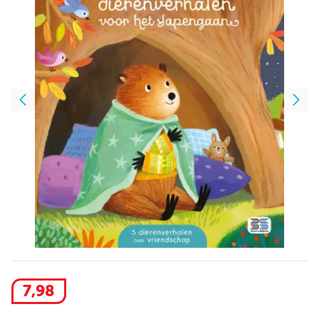
7
,
98