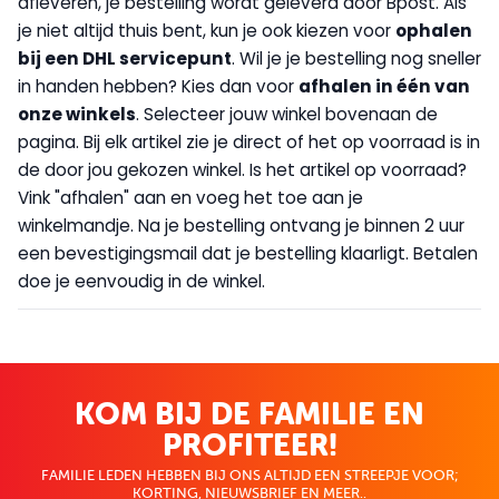
afleveren, je bestelling wordt geleverd door Bpost. Als
je niet altijd thuis bent, kun je ook kiezen voor
op
halen
bij een DHL servicepunt
. Wil je je bestelling nog sneller
in handen hebben? Kies dan voor
afhalen in één van
onze winkels
. Selecteer jouw winkel bovenaan de
pagina. Bij elk artikel zie je direct of het op voorraad is in
de door jou gekozen winkel. Is het artikel op voorraad?
Vink "afhalen" aan en voeg het toe aan je
winkelmandje. Na je bestelling ontvang je binnen 2 uur
een bevestigingsmail dat je bestelling klaarligt. Betalen
doe je eenvoudig in de winkel.
KOM BIJ DE FAMILIE EN
PROFITEER!
FAMILIE LEDEN HEBBEN BIJ ONS ALTIJD EEN STREEPJE VOOR;
KORTING, NIEUWSBRIEF EN MEER..